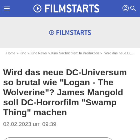
profil
menu
search
Home
Kino
Kino News
Kino Nachrichten: In Produktion
Wird das neue DC-Universum so brutal wie "Logan - The Wolverine"? James Mangold soll DC-Horrorfilm "Swamp Thing" machen
Wird das neue DC-Universum
so brutal wie "Logan - The
Wolverine"? James Mangold
soll DC-Horrorfilm "Swamp
Thing" machen
02.02.2023 um 09:39