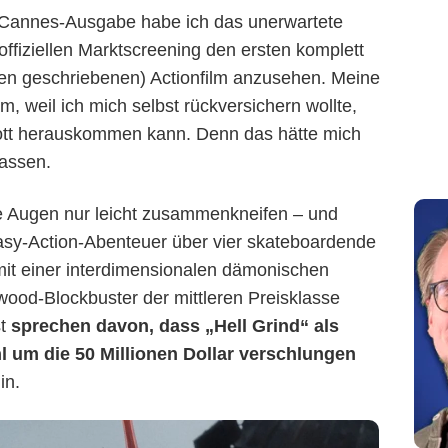
n Cannes-Ausgabe habe ich das unerwartete
offiziellen Marktscreening den ersten komplett
Higgsfield
en geschriebenen) Actionfilm anzusehen. Meine
, weil ich mich selbst rückversichern wollte,
rott herauskommen kann. Denn das hätte mich
lassen.
 Augen nur leicht zusammenkneifen – und
tasy-Action-Abenteuer über vier skateboardende
mit einer interdimensionalen dämonischen
ood-Blockbuster der mittleren Preisklasse
st
sprechen davon, dass „Hell Grind“ als
l um die 50 Millionen Dollar verschlungen
in.