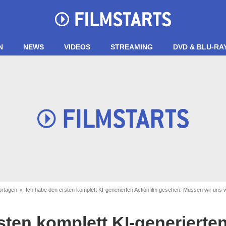
N
NEWS
VIDEOS
STREAMING
DVD & BLU-RA
ortagen
Ich habe den ersten komplett KI-generierten Actionfilm gesehen: Müssen wir uns 
sten komplett KI-generierten