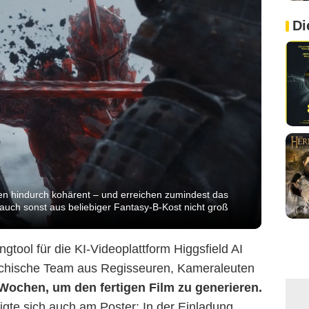
Di
en hindurch kohärent – und erreichen zumindest das
auch sonst aus beliebiger Fantasy-B-Kost nicht groß
ingtool für die KI-Videoplattform Higgsfield AI
achische Team aus Regisseuren, Kameraleuten
 Wochen, um den fertigen Film zu generieren.
igte sich auch am Poster: In der Einladung