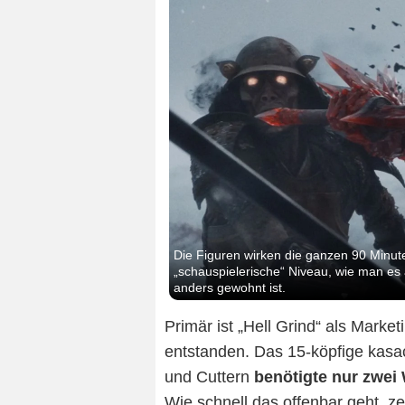
Die Figuren wirken die ganzen 90 Minut
„schauspielerische“ Niveau, wie man es 
anders gewohnt ist.
Primär ist „Hell Grind“ als Market
entstanden. Das 15-köpfige kas
und Cuttern
benötigte nur zwei
Wie schnell das offenbar geht, ze