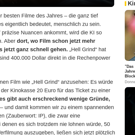
Ki
r besten Filme des Jahres – die ganz tief
s eigentlich bedeutet, menschlich zu sein.
 präzise Nuancen ankommt, wird die KI so
n. Aber
dort, wo Film schon jetzt mehr
s jetzt ganz schnell gehen.
„Hell Grind“ hat
sind 400.000 Dollar direkt in die Rechenpower
"Das 
Jahre
Block
inen Film wie „Hell Grind“ anzusehen: Es würde
Donne
 der Kinokasse 20 Euro für das Ticket zu einer
es gibt auch erschreckend wenige Gründe,
– und damit kommen wir zu einem spannenden
n (Zauberwort: IP), die zwar eine
 denen es sich trotzdem nie lohnen würde, 50
Verfilmung auszugeben, ließen sich jetzt plötzlich