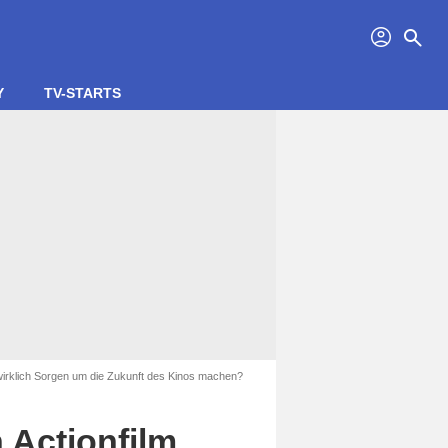
profil
search
Y
TV-STARTS
wirklich Sorgen um die Zukunft des Kinos machen?
 Actionfilm