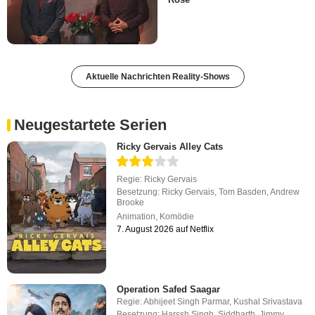
Aktuelle Nachrichten Reality-Shows
Neugestartete Serien
Ricky Gervais Alley Cats
Regie:
Ricky Gervais
Besetzung:
Ricky Gervais
,
Tom Basden
,
Andrew
Brooke
Animation
,
Komödie
7. August 2026 auf Netflix
Operation Safed Saagar
Regie:
Abhijeet Singh Parmar
,
Kushal Srivastava
Besetzung:
Harssh Singh
,
Siddharth
,
Jimmy