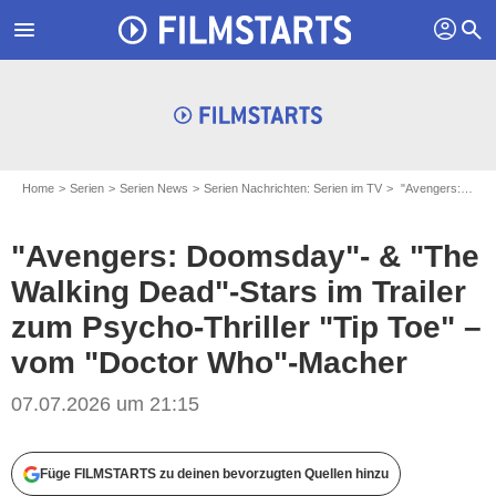
profil
menu
search
Home
Serien
Serien News
Serien Nachrichten: Serien im TV
"Avengers: Doomsday"- & "The Walking Dead"-Stars im Trailer zum Psycho-Thriller "Tip Toe" – vom "Doctor Who"-Macher
"Avengers: Doomsday"- & "The
Walking Dead"-Stars im Trailer
zum Psycho-Thriller "Tip Toe" –
vom "Doctor Who"-Macher
07.07.2026 um 21:15
Füge FILMSTARTS zu deinen bevorzugten Quellen hinzu