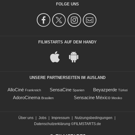
FOLGE UNS
FILMSTARTS AUF DEM HANDY
UNSERE PARTNERSEITEN IM AUSLAND
AlloCiné
SensaCine
Beyazperde
Frankreich
Spanien
Türkei
AdoroCinema
Sensacine México
Brasilien
Mexiko
Über uns
|
Jobs
|
Impressum
|
Nutzungsbedingungen
|
Datenschutzerklärung
©FILMSTARTS.de