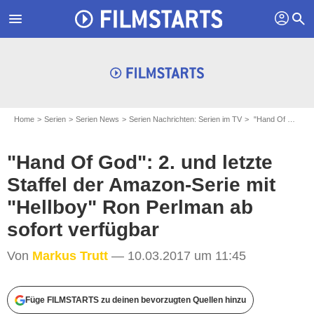
profil
menu
search
Home
Serien
Serien News
Serien Nachrichten: Serien im TV
"Hand Of God": 2. und letzte Staffel der Amazon-Serie mit "Hellboy" Ron Perlman ab sofort verfügbar
"Hand Of God": 2. und letzte
Staffel der Amazon-Serie mit
"Hellboy" Ron Perlman ab
sofort verfügbar
Von
Markus Trutt
— 10.03.2017 um 11:45
Füge FILMSTARTS zu deinen bevorzugten Quellen hinzu