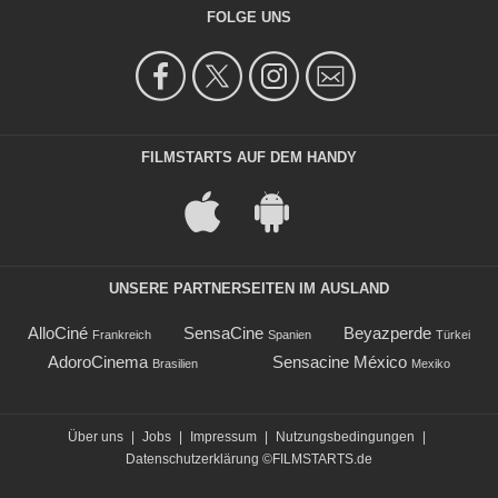
FOLGE UNS
FILMSTARTS AUF DEM HANDY
UNSERE PARTNERSEITEN IM AUSLAND
AlloCiné
SensaCine
Beyazperde
Frankreich
Spanien
Türkei
AdoroCinema
Sensacine México
Brasilien
Mexiko
Über uns
|
Jobs
|
Impressum
|
Nutzungsbedingungen
|
Datenschutzerklärung
©FILMSTARTS.de