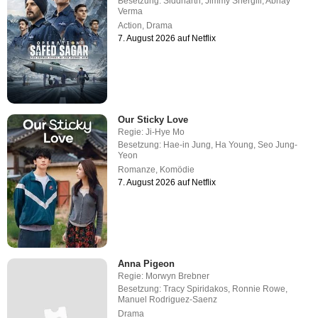
Besetzung:
Siddharth
,
Jimmy Shergill
,
Abhay
Verma
Action
,
Drama
7. August 2026 auf Netflix
Our Sticky Love
Regie:
Ji-Hye Mo
Besetzung:
Hae-in Jung
,
Ha Young
,
Seo Jung-
Yeon
Romanze
,
Komödie
7. August 2026 auf Netflix
Anna Pigeon
Regie:
Morwyn Brebner
Besetzung:
Tracy Spiridakos
,
Ronnie Rowe
,
Manuel Rodriguez-Saenz
Drama