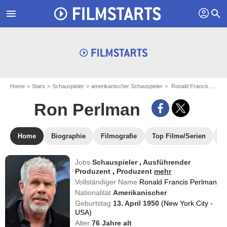
profil
menu
search
Home
Stars
Schauspieler
amerikanischer Schauspieler
Ronald Francis Perlman - aka : Ron Perlman
Ron Perlman
Home
Biographie
Filmografie
Top Filme/Serien
N
Jobs
Schauspieler
,
Ausführender
Produzent
,
Produzent
mehr
Vollständiger Name
Ronald Francis Perlman
Nationalität
Amerikanischer
Geburtstag
13. April 1950
(New York City -
USA)
Alter
76
Jahre alt