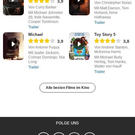
3,9
Von Christopher Nolan
Von Curry Barker
Mit Matt Damon, Tom
Mit Michael Johnston
Holland, Anne
(II), Inde Navarrette,
Hathaway
Cooper Tomlinson
Trailer
Trailer
Michael
Toy Story 5
3,9
3,8
Von Antoine Fuqua
Von Andrew Stanton,
McKenna Harris
Mit Jaafar Jackson,
Colman Domingo, Nia
Mit Michael Bully
Long
Herbig, Tom Hanks,
Walter von Hauff
Trailer
Trailer
Alle besten Filme im Kino
FOLGE UNS