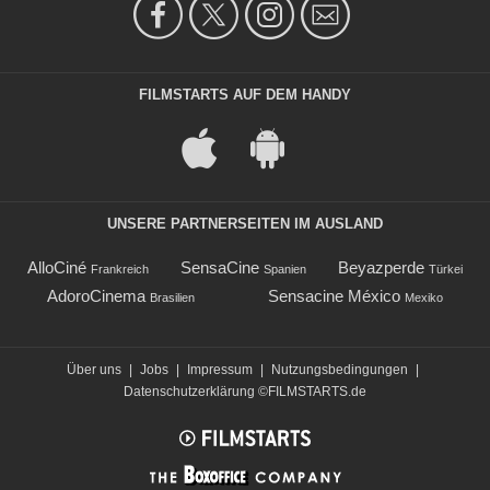
FILMSTARTS AUF DEM HANDY
UNSERE PARTNERSEITEN IM AUSLAND
AlloCiné
SensaCine
Beyazperde
Frankreich
Spanien
Türkei
AdoroCinema
Sensacine México
Brasilien
Mexiko
Über uns
|
Jobs
|
Impressum
|
Nutzungsbedingungen
|
Datenschutzerklärung
©FILMSTARTS.de