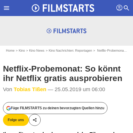
profil
menu
search
Home
Kino
Kino News
Kino Nachrichten: Reportagen
Netflix-Probemonat: So könnt ihr Netflix gratis ausprobieren
Netflix-Probemonat: So könnt
ihr Netflix gratis ausprobieren
Von
Tobias Tißen
— 25.05.2019 um 06:00
Füge FILMSTARTS zu deinen bevorzugten Quellen hinzu
Netflix
Folge uns
Teile diesen Artikel