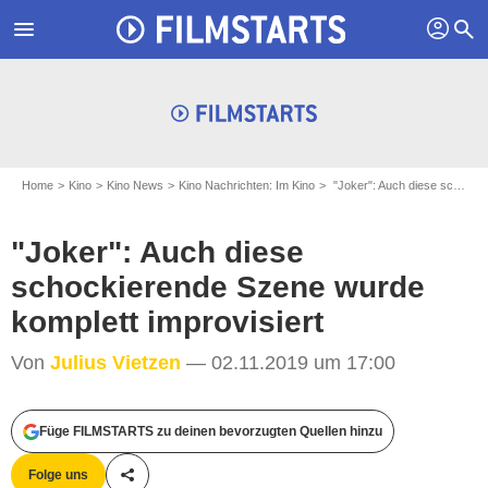
profil
menu
search
Home
Kino
Kino News
Kino Nachrichten: Im Kino
"Joker": Auch diese schockierende Szene wurde komplett improvisiert
"Joker": Auch diese
schockierende Szene wurde
komplett improvisiert
Von
Julius Vietzen
— 02.11.2019 um 17:00
2019 Warner Bros. Entertainment Inc. All Rights Reserved. TM & © DC Comics
Füge FILMSTARTS zu deinen bevorzugten Quellen hinzu
/ Niko Tavernise
Folge uns
Teile diesen Artikel