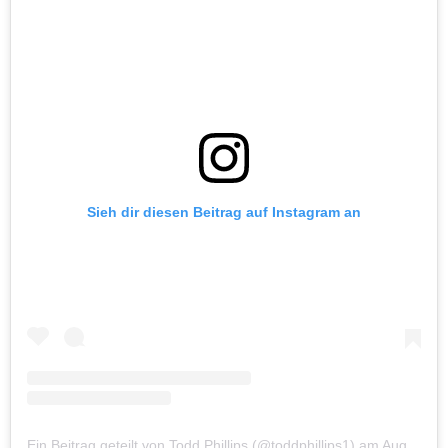
Sieh dir diesen Beitrag auf Instagram an
Ein Beitrag geteilt von Todd Phillips (@toddphillips1)
am
Aug 25, 2019 um 9:01 PDT