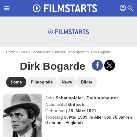
profil
menu
search
Home
Stars
Schauspieler
britisch Schauspieler
Dirk Bogarde
Dirk Bogarde
Home
Filmografie
News
Bilder
Jobs
Schauspieler
,
Drehbuchautor
Nationalität
Britisch
Geburtstag
28. März 1921
Todestag
8. Mai 1999
im Alter von 78 Jahren
(London - England)