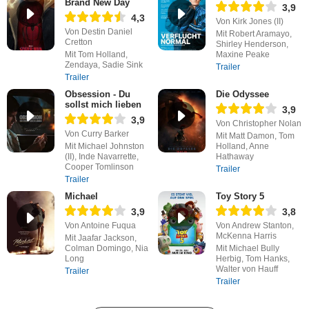
Brand New Day
3,9
4,3
Von Kirk Jones (II)
Von Destin Daniel
Mit Robert Aramayo,
Cretton
Shirley Henderson,
Mit Tom Holland,
Maxine Peake
Zendaya, Sadie Sink
Trailer
Trailer
Obsession - Du
Die Odyssee
sollst mich lieben
3,9
3,9
Von Christopher Nolan
Von Curry Barker
Mit Matt Damon, Tom
Mit Michael Johnston
Holland, Anne
(II), Inde Navarrette,
Hathaway
Cooper Tomlinson
Trailer
Trailer
Michael
Toy Story 5
3,9
3,8
Von Antoine Fuqua
Von Andrew Stanton,
McKenna Harris
Mit Jaafar Jackson,
Colman Domingo, Nia
Mit Michael Bully
Long
Herbig, Tom Hanks,
Walter von Hauff
Trailer
Trailer