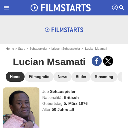
profil
menu
search
Home
Stars
Schauspieler
britisch Schauspieler
Lucian Msamati
Lucian Msamati
Home
Filmografie
News
Bilder
Streaming
DV
Job
Schauspieler
Nationalität
Britisch
Geburtstag
5. März 1976
Alter
50
Jahre alt