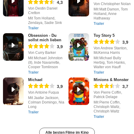
4,3
Von Christopher Nolan
Von Destin Daniel
Mit Matt Damon, Tom
Cretton
Holland, Anne
Mit Tom Holland,
Hathaway
Zendaya, Sadie Sink
Trailer
Trailer
Obsession - Du
Toy Story 5
sollst mich lieben
3,9
3,9
Von Andrew Stanton,
Von Curry Barker
McKenna Harris
Mit Michael Johnston
Mit Michael Bully
(II), Inde Navarrette,
Herbig, Tom Hanks,
Cooper Tomlinson
Walter von Hauff
Trailer
Trailer
Michael
Minions & Monster
3,9
3,7
Von Antoine Fuqua
Von Pierre Coffin,
Patrick Delage
Mit Jaafar Jackson,
Colman Domingo, Nia
Mit Pierre Coffin,
Long
Christoph Waltz,
Christoph Waltz
Trailer
Trailer
Alle besten Filme im Kino