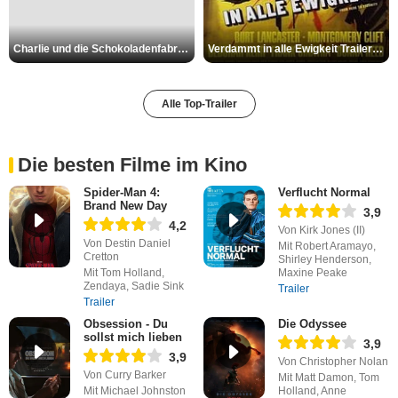
Charlie und die Schokoladenfabrik Trailer OV
Verdammt in alle Ewigkeit Trailer OV
Alle Top-Trailer
Die besten Filme im Kino
Spider-Man 4:
Verflucht Normal
Brand New Day
3,9
4,2
Von Kirk Jones (II)
Von Destin Daniel
Mit Robert Aramayo,
Cretton
Shirley Henderson,
Mit Tom Holland,
Maxine Peake
Zendaya, Sadie Sink
Trailer
Trailer
Obsession - Du
Die Odyssee
sollst mich lieben
3,9
3,9
Von Christopher Nolan
Von Curry Barker
Mit Matt Damon, Tom
Mit Michael Johnston
Holland, Anne