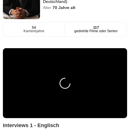
Deutschland)
Alter
70
Jahre alt
54
117
Karrierejahre
gedrehte Filme oder Serien
Interviews 1 - Englisch