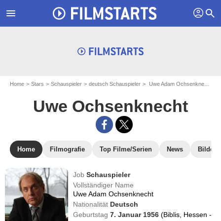
profil
menu
search
Home
Stars
Schauspieler
deutsch Schauspieler
Uwe Adam Ochsenknecht - aka : Uwe Ochsenknecht
Uwe Ochsenknecht
Home
Filmografie
Top Filme/Serien
News
Bilder
Job
Schauspieler
Vollständiger Name
Uwe Adam Ochsenknecht
Nationalität
Deutsch
Geburtstag
7. Januar 1956
(Biblis, Hessen -