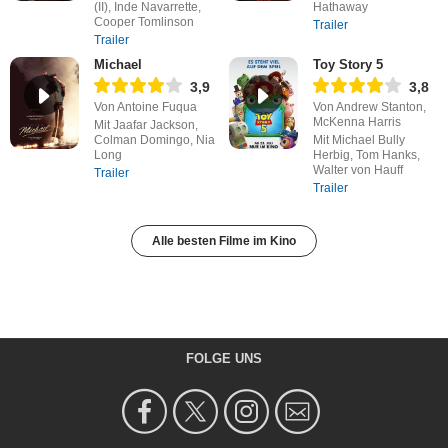
(II), Inde Navarrette,
Hathaway
Cooper Tomlinson
Trailer
Trailer
Michael
Toy Story 5
3,9
3,8
Von Antoine Fuqua
Von Andrew Stanton,
McKenna Harris
Mit Jaafar Jackson,
Colman Domingo, Nia
Mit Michael Bully
Long
Herbig, Tom Hanks,
Walter von Hauff
Trailer
Trailer
Alle besten Filme im Kino
FOLGE UNS