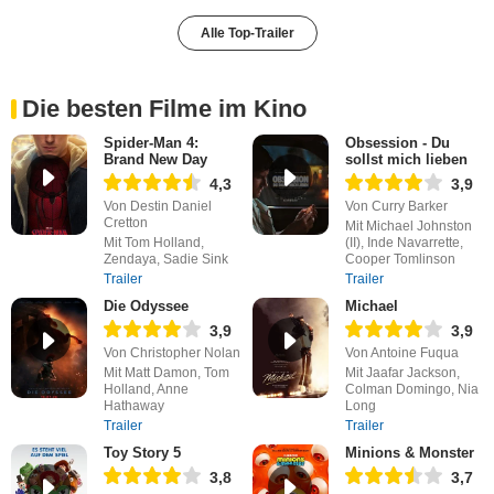
Alle Top-Trailer
Die besten Filme im Kino
Spider-Man 4:
Obsession - Du
Brand New Day
sollst mich lieben
4,3
3,9
Von Destin Daniel
Von Curry Barker
Cretton
Mit Michael Johnston
Mit Tom Holland,
(II), Inde Navarrette,
Zendaya, Sadie Sink
Cooper Tomlinson
Trailer
Trailer
Die Odyssee
Michael
3,9
3,9
Von Christopher Nolan
Von Antoine Fuqua
Mit Matt Damon, Tom
Mit Jaafar Jackson,
Holland, Anne
Colman Domingo, Nia
Hathaway
Long
Trailer
Trailer
Toy Story 5
Minions & Monster
3,8
3,7