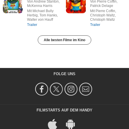
Von Andrew Stanton,
Von Pierre Coffin,
McKenna Harris
Patrick Delage
Mit Michael Bully
Mit Pierre Coffin,
Herbig, Tom Hanks,
Christoph Waltz,
Walter von Hauff
Christoph Waltz
Trailer
Trailer
Alle besten Filme im Kino
FOLGE UNS
FILMSTARTS AUF DEM HANDY