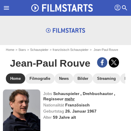
profil
menu
search
Home
Stars
Schauspieler
französisch Schauspieler
Jean-Paul Rouve
Jean-Paul Rouve
Home
Filmografie
News
Bilder
Streaming
DV
Jobs
Schauspieler
,
Drehbuchautor
,
Regisseur
mehr
Nationalität
Französisch
Geburtstag
26. Januar 1967
Alter
59
Jahre alt