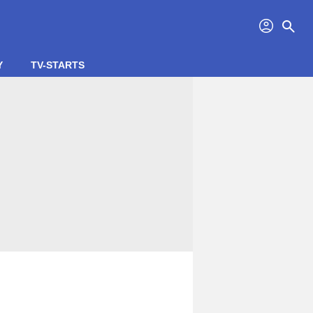
profil
search
Y
TV-STARTS