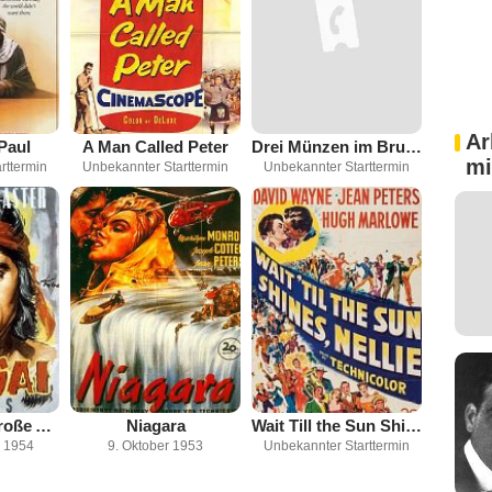
Ar
Paul
A Man Called Peter
Drei Münzen im Brunnen
mi
rttermin
Unbekannter Starttermin
Unbekannter Starttermin
Massai - der große Apache
Niagara
Wait Till the Sun Shines, Nellie
 1954
9. Oktober 1953
Unbekannter Starttermin