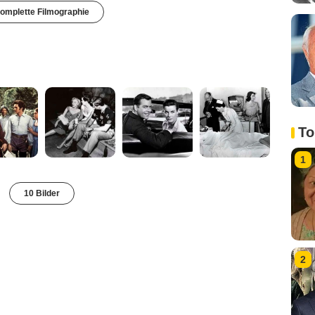
omplette Filmographie
To
1
10 Bilder
2