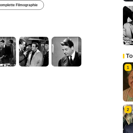
omplette Filmographie
To
1
2