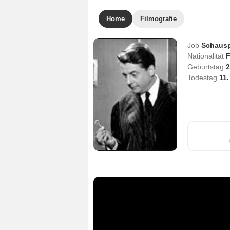
Home
Filmografie
Job
Schausp
Nationalität
F
Geburtstag
2
Todestag
11.