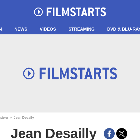
N
NEWS
VIDEOS
STREAMING
DVD & BLU-RA
pieler
Jean Desailly
Jean Desailly