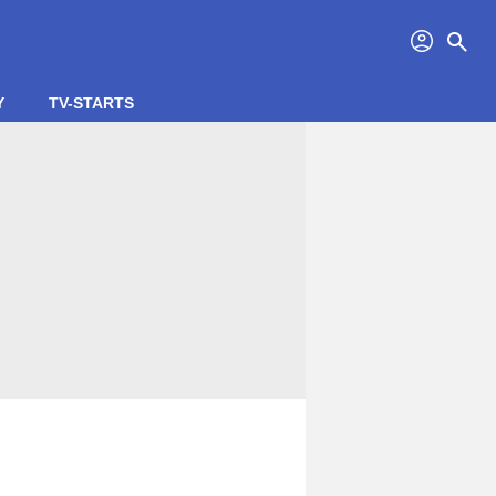
profil
search
Y
TV-STARTS