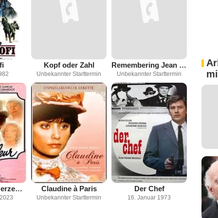
Ar
fi
Kopf oder Zahl
Remembering Jean Gabin
mi
982
Unbekannter Starttermin
Unbekannter Starttermin
Edouard der Herzensbrecher
Claudine à Paris
Der Chef
 2023
Unbekannter Starttermin
16. Januar 1973