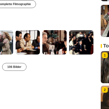
omplette Filmographie
To
1
106 Bilder
2