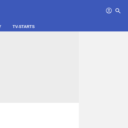
profil
search
Y
TV-STARTS