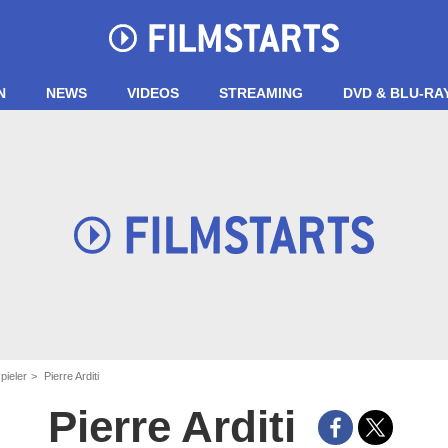
N
NEWS
VIDEOS
STREAMING
DVD & BLU-RA
pieler
Pierre Arditi
Pierre Arditi