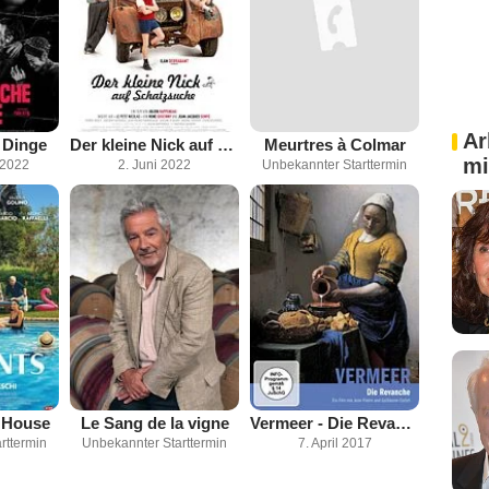
Ar
 Dinge
Der kleine Nick auf Schatzsuche
Meurtres à Colmar
mi
 2022
2. Juni 2022
Unbekannter Starttermin
 House
Le Sang de la vigne
Vermeer - Die Revanche
rttermin
Unbekannter Starttermin
7. April 2017