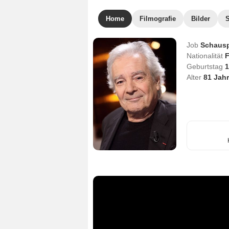
Home
Filmografie
Bilder
Job
Schausp
Nationalität
F
Geburtstag
1
Alter
81
Jahr