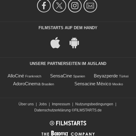
FILMSTARTS AUF DEM HANDY
UNSERE PARTNERSEITEN IM AUSLAND
AlloCiné
SensaCine
Beyazperde
Frankreich
Spanien
Türkei
AdoroCinema
Sensacine México
Brasilien
Mexiko
Über uns
|
Jobs
|
Impressum
|
Nutzungsbedingungen
|
Datenschutzerklärung
©FILMSTARTS.de