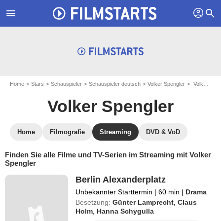
profil
menu
search
Home
Stars
Schauspieler
Schauspieler deutsch
Volker Spengler
Volker Spengler : Filme und Serien online streamen
Volker Spengler
Home
Filmografie
Streaming
DVD & VoD
Finden Sie alle Filme und TV-Serien im Streaming mit Volker
Spengler
Berlin Alexanderplatz
Unbekannter Starttermin
|
60 min
|
Drama
Besetzung:
Günter Lamprecht
,
Claus
Holm
,
Hanna Schygulla