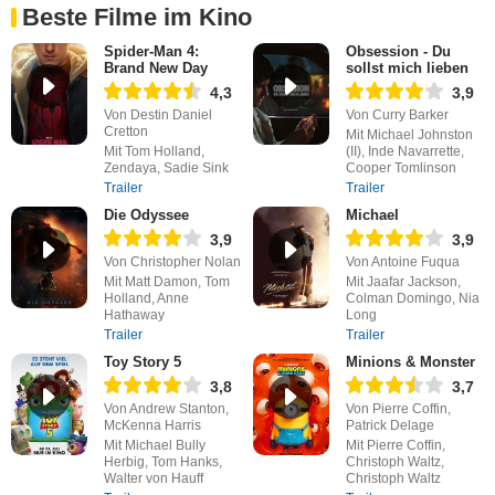
Beste Filme im Kino
Spider-Man 4:
Obsession - Du
Brand New Day
sollst mich lieben
4,3
3,9
Von Destin Daniel
Von Curry Barker
Cretton
Mit Michael Johnston
Mit Tom Holland,
(II), Inde Navarrette,
Zendaya, Sadie Sink
Cooper Tomlinson
Trailer
Trailer
Die Odyssee
Michael
3,9
3,9
Von Christopher Nolan
Von Antoine Fuqua
Mit Matt Damon, Tom
Mit Jaafar Jackson,
Holland, Anne
Colman Domingo, Nia
Hathaway
Long
Trailer
Trailer
Toy Story 5
Minions & Monster
3,8
3,7
Von Andrew Stanton,
Von Pierre Coffin,
McKenna Harris
Patrick Delage
Mit Michael Bully
Mit Pierre Coffin,
Herbig, Tom Hanks,
Christoph Waltz,
Walter von Hauff
Christoph Waltz