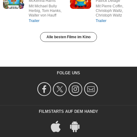
McKenna Harris
Patrick Delage
Mit Michael Bully
Mit Pierre Coffin,
Herbig, Tom Hanks,
Christoph Waltz,
Walter von Hauff
Christoph Waltz
Trailer
Trailer
Alle besten Filme im Kino
FOLGE UNS
FILMSTARTS AUF DEM HANDY