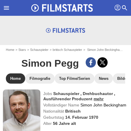
profil
menu
search
Home
Stars
Schauspieler
britisch Schauspieler
Simon John Beckingham - aka : Simon Pegg
Simon Pegg
Home
Filmografie
Top Filme/Serien
News
Bilder
Jobs
Schauspieler
,
Drehbuchautor
,
Ausführender Produzent
mehr
Vollständiger Name
Simon John Beckingham
Nationalität
Britisch
Geburtstag
14. Februar 1970
Alter
56
Jahre alt