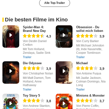
Alle Top-Trailer
Die besten Filme im Kino
Spider-Man 4:
Obsession - Du
Brand New Day
sollst mich lieben
4,3
3,9
Von Destin Daniel
Von Curry Barker
Cretton
Mit Michael Johnston
Mit Tom Holland,
(II), Inde Navarrette,
Zendaya, Sadie Sink
Cooper Tomlinson
Trailer
Trailer
Die Odyssee
Michael
3,9
3,9
Von Christopher Nolan
Von Antoine Fuqua
Mit Matt Damon, Tom
Mit Jaafar Jackson,
Holland, Anne
Colman Domingo, Nia
Hathaway
Long
Trailer
Trailer
Toy Story 5
Minions & Monster
3,8
3,7
Von Andrew Stanton,
Von Pierre Coffin,