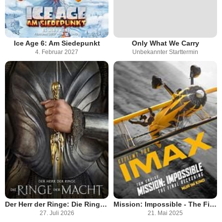
Ice Age 6: Am Siedepunkt
Only What We Carry
4. Februar 2027
Unbekannter Starttermin
Der Herr der Ringe: Die Ringe der Macht
Mission: Impossible - The Final Reckoning
27. Juli 2026
21. Mai 2025