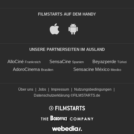
FILMSTARTS AUF DEM HANDY
UNSERE PARTNERSEITEN IM AUSLAND
AlloCiné
SensaCine
Beyazperde
Frankreich
Spanien
Türkei
AdoroCinema
Sensacine México
Brasilien
Mexiko
Über uns
|
Jobs
|
Impressum
|
Nutzungsbedingungen
|
Datenschutzerklärung
©FILMSTARTS.de