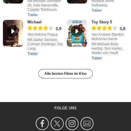
Mit Michael Johnston
Holland, Anne
(II), Inde Navarrette,
Hathaway
Cooper Tomlinson
Trailer
Trailer
Michael
Toy Story 5
3,9
3,8
Von Antoine Fuqua
Von Andrew Stanton,
McKenna Harris
Mit Jaafar Jackson,
Colman Domingo, Nia
Mit Michael Bully
Long
Herbig, Tom Hanks,
Walter von Hauff
Trailer
Trailer
Alle besten Filme im Kino
FOLGE UNS