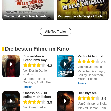
Charlie und die Schokoladenfabrik Trailer OV
Verdammt in alle Ewigkeit Trailer OV
Alle Top-Trailer
Die besten Filme im Kino
Spider-Man 4:
Verflucht Normal
Brand New Day
3,9
4,2
Von Kirk Jones (II)
Von Destin Daniel
Mit Robert Aramayo,
Cretton
Shirley Henderson,
Mit Tom Holland,
Maxine Peake
Zendaya, Sadie Sink
Trailer
Trailer
Obsession - Du
Die Odyssee
sollst mich lieben
3,9
3,9
Von Christopher Nolan
Von Curry Barker
Mit Matt Damon, Tom