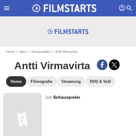
profil
menu
search
Home
Stars
Schauspieler
Antti Virmavirta
Antti Virmavirta
Home
Filmografie
Streaming
DVD & VoD
Job
Schauspieler