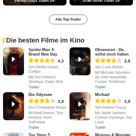
Perfect Days Trailer DF
Gran Torino Trailer DF
Alle Top-Trailer
Die besten Filme im Kino
Spider-Man 4:
Obsession - Du
Brand New Day
sollst mich lieben
4,3
3,9
Von Destin Daniel
Von Curry Barker
Cretton
Mit Michael Johnston
Mit Tom Holland,
(II), Inde Navarrette,
Zendaya, Sadie Sink
Cooper Tomlinson
Trailer
Trailer
Die Odyssee
Michael
3,9
3,9
Von Christopher Nolan
Von Antoine Fuqua
Mit Matt Damon, Tom
Mit Jaafar Jackson,
Holland, Anne
Colman Domingo, Nia
Hathaway
Long
Trailer
Trailer
Toy Story 5
Minions & Monster