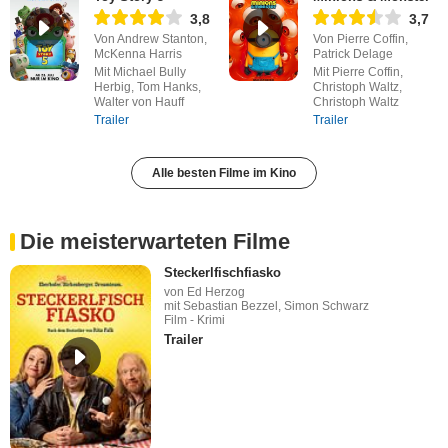
3,8
3,7
Von Andrew Stanton,
Von Pierre Coffin,
McKenna Harris
Patrick Delage
Mit Michael Bully
Mit Pierre Coffin,
Herbig, Tom Hanks,
Christoph Waltz,
Walter von Hauff
Christoph Waltz
Trailer
Trailer
Alle besten Filme im Kino
Die meisterwarteten Filme
Steckerlfischfiasko
von Ed Herzog
mit Sebastian Bezzel, Simon Schwarz
Film - Krimi
Trailer