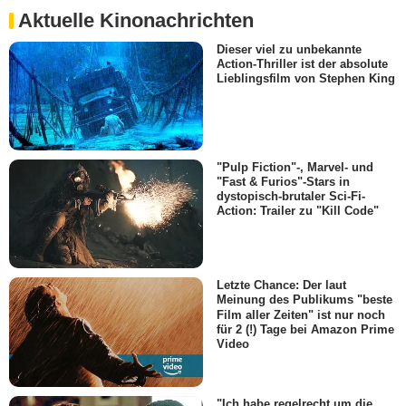
Aktuelle Kinonachrichten
Dieser viel zu unbekannte
Action-Thriller ist der absolute
Lieblingsfilm von Stephen King
"Pulp Fiction"-, Marvel- und
"Fast & Furios"-Stars in
dystopisch-brutaler Sci-Fi-
Action: Trailer zu "Kill Code"
Letzte Chance: Der laut
Meinung des Publikums "beste
Film aller Zeiten" ist nur noch
für 2 (!) Tage bei Amazon Prime
Video
"Ich habe regelrecht um die