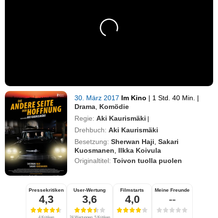
30. März 2017
Im Kino
|
1 Std. 40 Min.
|
Drama
,
Komödie
Regie:
Aki Kaurismäki
|
Drehbuch:
Aki Kaurismäki
Besetzung:
Sherwan Haji
,
Sakari
Kuosmanen
,
Ilkka Koivula
Originaltitel:
Toivon tuolla puolen
Pressekritiken
User-Wertung
Filmstarts
Meine Freunde
4,3
3,6
4,0
--
4 Kritiken
24 Wertungen, 5 Kritiken