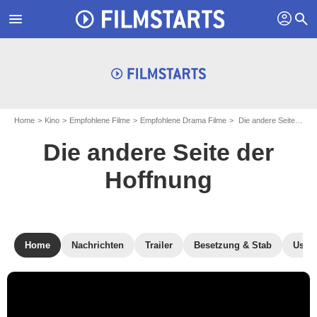
profil
menu
search
Home
Kino
Empfohlene Filme
Empfohlene Drama Filme
Die andere Seite der Hoffnung
Die andere Seite der
Hoffnung
Home
Nachrichten
Trailer
Besetzung & Stab
User-