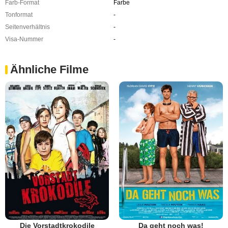
Farb-Format
Farbe
Tonformat
-
Seitenverhältnis
-
Visa-Nummer
-
Ähnliche Filme
Die Vorstadtkrokodile
Da geht noch was!