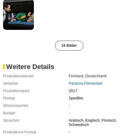
16 Bilder
Weitere Details
Produktionsländer
Finnland
,
Deutschland
Verleiher
Pandora Filmverleih
Produktionsjahr
2017
Filmtyp
Spielfilm
Wissenswertes
-
Budget
-
Sprachen
Arabisch, Englisch, Finnisch,
Schwedisch
Produktions-Format
-