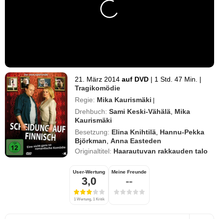
21. März 2014
auf DVD
|
1 Std. 47 Min.
|
Tragikomödie
Regie:
Mika Kaurismäki
|
Drehbuch:
Sami Keski-Vähälä
,
Mika
Kaurismäki
Besetzung:
Elina Knihtilä
,
Hannu-Pekka
Björkman
,
Anna Easteden
Originaltitel:
Haarautuvan rakkauden talo
User-Wertung
Meine Freunde
3,0
--
1 Wertung, 1 Kritik