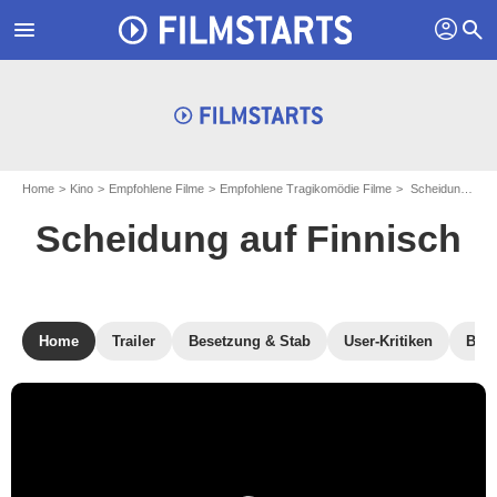
profil
menu
search
Home
Kino
Empfohlene Filme
Empfohlene Tragikomödie Filme
Scheidung auf Finnisch
Scheidung auf Finnisch
Home
Trailer
Besetzung & Stab
User-Kritiken
Blu-