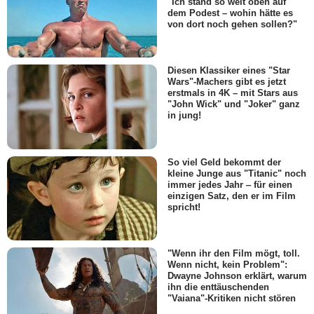
"Ich stand so weit oben auf
dem Podest – wohin hätte es
von dort noch gehen sollen?"
Diesen Klassiker eines "Star
Wars"-Machers gibt es jetzt
erstmals in 4K – mit Stars aus
"John Wick" und "Joker" ganz
in jung!
So viel Geld bekommt der
kleine Junge aus "Titanic" noch
immer jedes Jahr ‒ für einen
einzigen Satz, den er im Film
spricht!
"Wenn ihr den Film mögt, toll.
Wenn nicht, kein Problem":
Dwayne Johnson erklärt, warum
ihn die enttäuschenden
"Vaiana"-Kritiken nicht stören