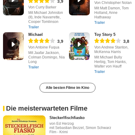
3,9
Von Christopher Nolan
Von Curry Barker
Mit Matt Damon, Tom
Mit Michael Johnston
Holland, Anne
(II), Inde Navarrette,
Hathaway
Cooper Tomlinson
Trailer
Trailer
Michael
Toy Story 5
3,9
3,8
Von Antoine Fuqua
Von Andrew Stanton,
McKenna Harris
Mit Jaafar Jackson,
Colman Domingo, Nia
Mit Michael Bully
Long
Herbig, Tom Hanks,
Walter von Hauff
Trailer
Trailer
Alle besten Filme im Kino
Die meisterwarteten Filme
Steckerlfischfiasko
von Ed Herzog
mit Sebastian Bezzel, Simon Schwarz
Film - Krimi