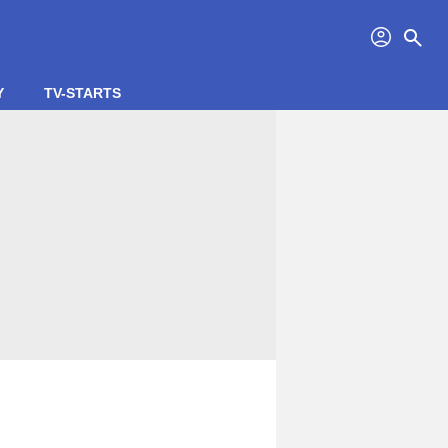
profil
search
Y
TV-STARTS