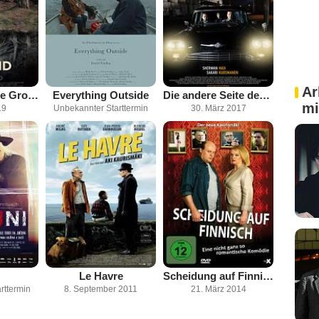
Ar
The Hole In The Ground
Everything Outside
Die andere Seite der Hoffnung
mi
19
Unbekannter Starttermin
30. März 2017
Le Havre
Scheidung auf Finnisch
rttermin
8. September 2011
21. März 2014