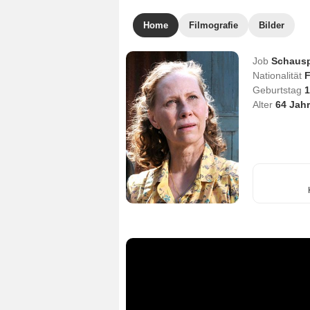
Home
Filmografie
Bilder
Job
Schausp
Nationalität
F
Geburtstag
1
Alter
64
Jahr