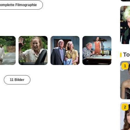
omplette Filmographie
To
1
11 Bilder
2