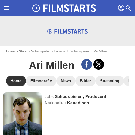
profil
menu
search
Home
Stars
Schauspieler
kanadisch Schauspieler
Ari Millen
Ari Millen
Home
Filmografie
News
Bilder
Streaming
DV
Jobs
Schauspieler
,
Produzent
Nationalität
Kanadisch