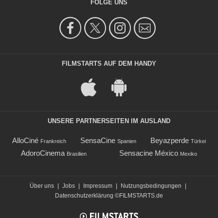
FOLGE UNS
FILMSTARTS AUF DEM HANDY
UNSERE PARTNERSEITEN IM AUSLAND
AlloCiné
SensaCine
Beyazperde
Frankreich
Spanien
Türkei
AdoroCinema
Sensacine México
Brasilien
Mexiko
Über uns
|
Jobs
|
Impressum
|
Nutzungsbedingungen
|
Datenschutzerklärung
©FILMSTARTS.de