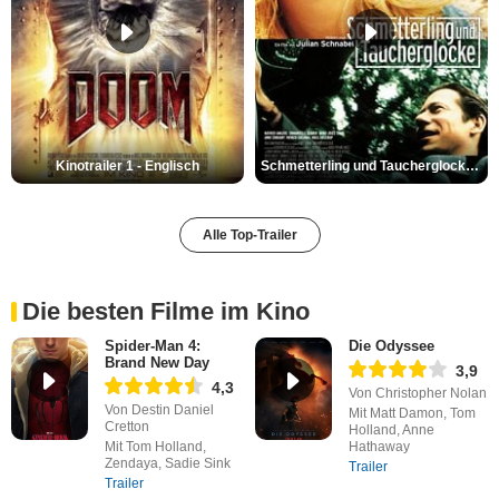
Kinotrailer 1 - Englisch
Schmetterling und Taucherglocke Trailer DF
Alle Top-Trailer
Die besten Filme im Kino
Spider-Man 4:
Die Odyssee
Brand New Day
3,9
4,3
Von Christopher Nolan
Von Destin Daniel
Mit Matt Damon, Tom
Cretton
Holland, Anne
Mit Tom Holland,
Hathaway
Zendaya, Sadie Sink
Trailer
Trailer