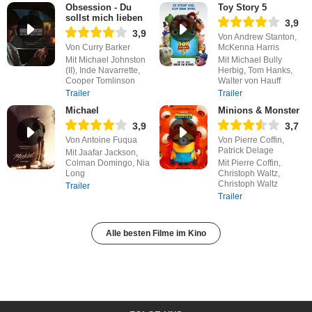
Obsession - Du
Toy Story 5
sollst mich lieben
3,9
3,9
Von Andrew Stanton,
Von Curry Barker
McKenna Harris
Mit Michael Johnston
Mit Michael Bully
(II), Inde Navarrette,
Herbig, Tom Hanks,
Cooper Tomlinson
Walter von Hauff
Trailer
Trailer
Michael
Minions & Monster
3,9
3,7
Von Antoine Fuqua
Von Pierre Coffin,
Patrick Delage
Mit Jaafar Jackson,
Colman Domingo, Nia
Mit Pierre Coffin,
Long
Christoph Waltz,
Christoph Waltz
Trailer
Trailer
Alle besten Filme im Kino