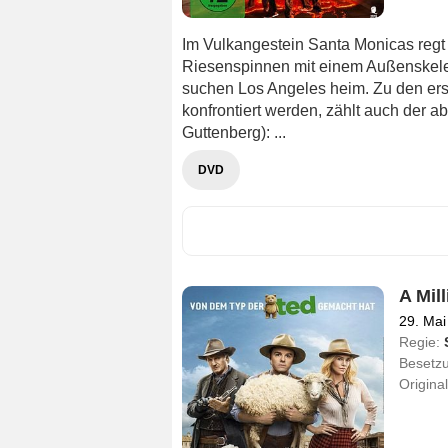
Im Vulkangestein Santa Monicas regt
Riesenspinnen mit einem Außenskele
suchen Los Angeles heim. Zu den erst
konfrontiert werden, zählt auch der a
Guttenberg): ...
DVD
A Mil
29. Mai
Regie:
Besetz
Original