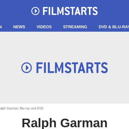
N
NEWS
VIDEOS
STREAMING
DVD & BLU-RA
alph Garman: Blu-ray und DVD
Ralph Garman