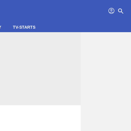
profil
search
Y
TV-STARTS