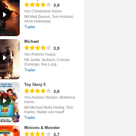
3,9
Von Christopher Nolan
Mit Matt Damon, Tom Holland,
Anne Hathaway
Trailer
Michael
3,9
Von Antoine Fuqua
Mit Jaafar Jackson, Colman
Domingo, Nia Long
Trailer
Toy Story 5
3,8
Von Andrew Stanton, McKenna
Harris
Mit Michael Bully Herbig, Tom
Hanks, Walter von Hauff
Trailer
Minions & Monster
3,7