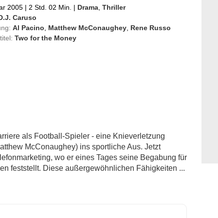
ar 2005
|
2 Std. 02 Min.
|
Drama
,
Thriller
D.J. Caruso
ung:
Al Pacino
,
Matthew McConaughey
,
Rene Russo
titel:
Two for the Money
rriere als Football-Spieler - eine Knieverletzung
tthew McConaughey) ins sportliche Aus. Jetzt
Telefonmarketing, wo er eines Tages seine Begabung für
 feststellt. Diese außergewöhnlichen Fähigkeiten ...