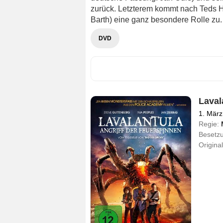
zurück. Letzterem kommt nach Teds H
Barth) eine ganz besondere Rolle zu.
DVD
Laval
1. März
Regie:
Besetz
Original