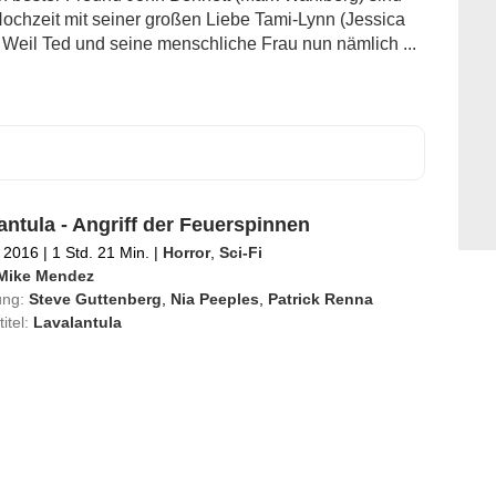
ochzeit mit seiner großen Liebe Tami-Lynn (Jessica
 Weil Ted und seine menschliche Frau nun nämlich ...
antula - Angriff der Feuerspinnen
 2016
|
1 Std. 21 Min.
|
Horror
,
Sci-Fi
Mike Mendez
ung:
Steve Guttenberg
,
Nia Peeples
,
Patrick Renna
titel:
Lavalantula