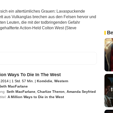
 sich ein altertümliches Grauen: Lavaspuckende
tt aus Vulkanglas brechen aus den Felsen hervor und
en Leuten, die mit der todbringenden Gefahr
bgehalfterte Action-Held Colton West (Steve
Be
lion Ways To Die In The West
 2014
|
1 Std. 57 Min.
|
Komödie
,
Western
Seth MacFarlane
ung:
Seth MacFarlane
,
Charlize Theron
,
Amanda Seyfried
titel:
A Million Ways to Die in the West