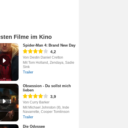
sten Filme im Kino
Spider-Man 4: Brand New Day
4,2
Von Destin Daniel Cretton
Mit Tom Holland, Zendaya, Sadie
Sink
Trailer
Obsession - Du sollst mich
lieben
3,9
Von Curry Barker
Mit Michael Johnston (II), Inde
Navarrette, Cooper Tomlinson
Trailer
Die Odyssee