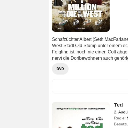
Schafzüchter Albert (Seth MacFarlane)
West Stadt Old Stump unter einem ech
Feigling ist, noch nie einen Colt abg
nervt die Dorfbewohnern auch gehöri
DVD
Ted
2. Augu
Regie:
Besetz