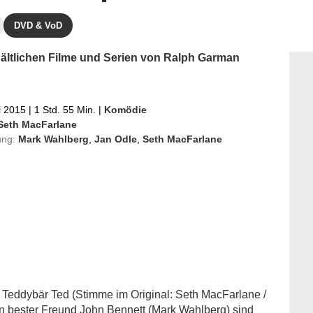
DVD & VoD
hältlichen Filme und Serien von Ralph Garman
i 2015
|
1 Std. 55 Min.
|
Komödie
Seth MacFarlane
ung:
Mark Wahlberg
,
Jan Odle
,
Seth MacFarlane
 Teddybär Ted (Stimme im Original: Seth MacFarlane /
n bester Freund John Bennett (Mark Wahlberg) sind