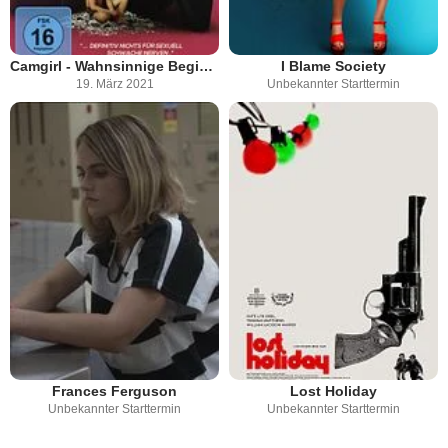
Camgirl - Wahnsinnige Begierde
I Blame Society
19. März 2021
Unbekannter Starttermin
Frances Ferguson
Lost Holiday
Unbekannter Starttermin
Unbekannter Starttermin