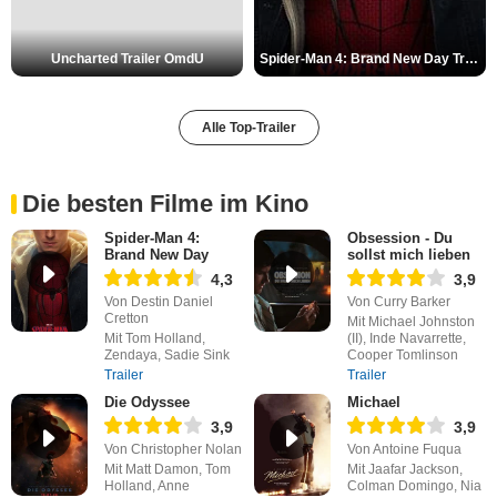
Uncharted Trailer OmdU
Spider-Man 4: Brand New Day Trailer (3) DF
Alle Top-Trailer
Die besten Filme im Kino
Spider-Man 4:
Obsession - Du
Brand New Day
sollst mich lieben
4,3
3,9
Von Destin Daniel
Von Curry Barker
Cretton
Mit Michael Johnston
Mit Tom Holland,
(II), Inde Navarrette,
Zendaya, Sadie Sink
Cooper Tomlinson
Trailer
Trailer
Die Odyssee
Michael
3,9
3,9
Von Christopher Nolan
Von Antoine Fuqua
Mit Matt Damon, Tom
Mit Jaafar Jackson,
Holland, Anne
Colman Domingo, Nia