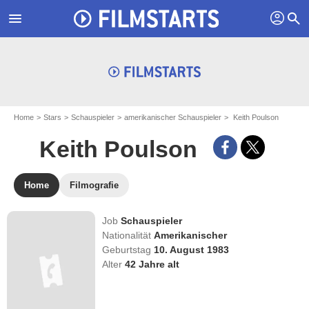
profil
menu
search
Home
Stars
Schauspieler
amerikanischer Schauspieler
Keith Poulson
Keith Poulson
Home
Filmografie
Job
Schauspieler
Nationalität
Amerikanischer
Geburtstag
10. August 1983
Alter
42
Jahre alt