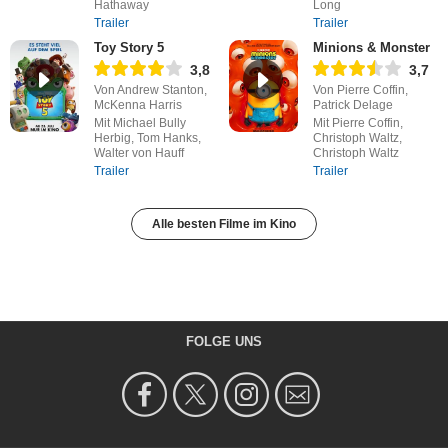
Hathaway
Long
Trailer
Trailer
Toy Story 5
Minions & Monster
3,8
3,7
Von Andrew Stanton,
Von Pierre Coffin,
McKenna Harris
Patrick Delage
Mit Michael Bully
Mit Pierre Coffin,
Herbig, Tom Hanks,
Christoph Waltz,
Walter von Hauff
Christoph Waltz
Trailer
Trailer
Alle besten Filme im Kino
FOLGE UNS