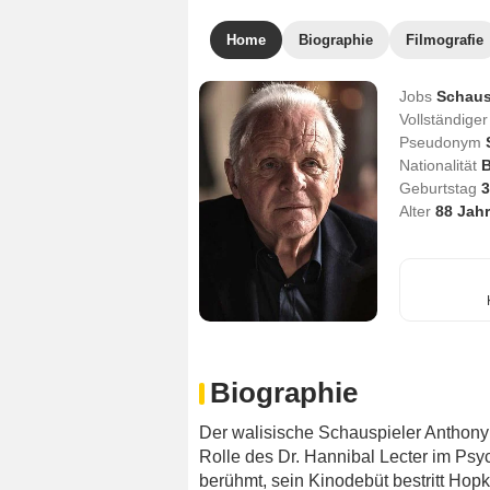
Home
Biographie
Filmografie
Jobs
Schaus
Vollständig
Pseudonym
Nationalität
B
Geburtstag
3
Alter
88
Jahr
Biographie
Der walisische Schauspieler Anthony
Rolle des Dr. Hannibal Lecter im Ps
berühmt, sein Kinodebüt bestritt Hopk