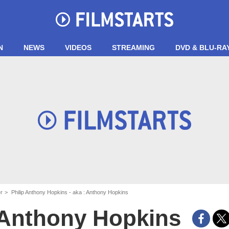
N
NEWS
VIDEOS
STREAMING
DVD & BLU-RA
er
Philip Anthony Hopkins - aka : Anthony Hopkins
Anthony Hopkins