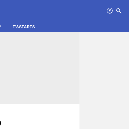
profil
search
Y
TV-STARTS