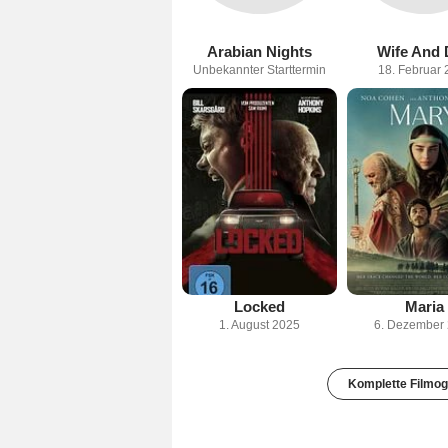
Arabian Nights
Wife And
Unbekannter Starttermin
18. Februar 
Locked
Maria
1. August 2025
6. Dezember
Komplette Filmog