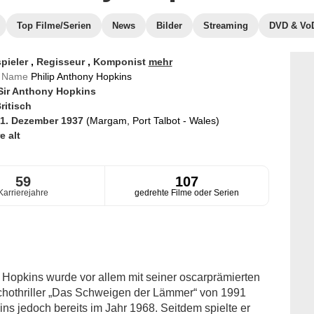
Top Filme/Serien
News
Bilder
Streaming
DVD & Vo
pieler
,
Regisseur
,
Komponist
mehr
er Name
Philip Anthony Hopkins
Sir Anthony Hopkins
ritisch
1. Dezember 1937
(Margam, Port Talbot - Wales)
e alt
59
107
Karrierejahre
gedrehte Filme oder Serien
 Hopkins wurde vor allem mit seiner oscarprämierten
ychothriller „Das Schweigen der Lämmer“ von 1991
ins jedoch bereits im Jahr 1968. Seitdem spielte er