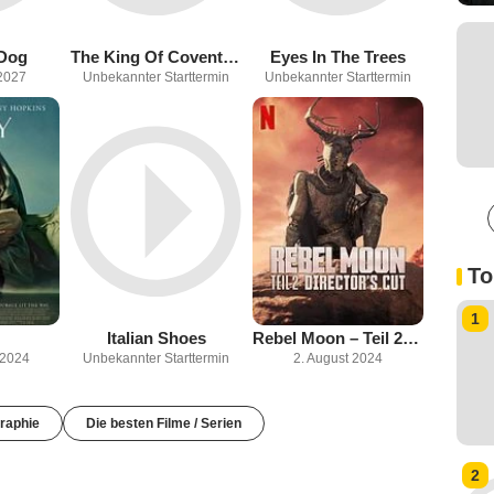
 Dog
The King Of Covent Garden
Eyes In The Trees
2027
Unbekannter Starttermin
Unbekannter Starttermin
To
1
Italian Shoes
Rebel Moon – Teil 2: Director's Cut
 2024
Unbekannter Starttermin
2. August 2024
raphie
Die besten Filme / Serien
2