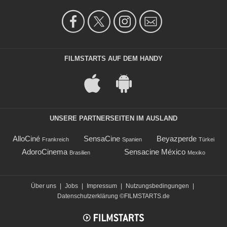
FILMSTARTS AUF DEM HANDY
UNSERE PARTNERSEITEN IM AUSLAND
AlloCiné
SensaCine
Beyazperde
Frankreich
Spanien
Türkei
AdoroCinema
Sensacine México
Brasilien
Mexiko
Über uns
|
Jobs
|
Impressum
|
Nutzungsbedingungen
|
Datenschutzerklärung
©FILMSTARTS.de