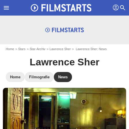
profil
menu
search
Home
Stars
Star-Archiv
Lawrence Sher
Lawrence Sher: News
Lawrence Sher
Home
Filmografie
News