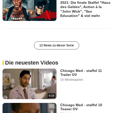
2021: Die finale Staffel "Haus
des Geldes", Action à la
"John Wick", "Sex
Education" & viel mehr
12 News zu dieser Serie
Die neuesten Videos
Chicago Med - staffel 11
Trailer OV
16 Wiedergaben
0:16
Chicago Med - staffel 10
Teaser OV