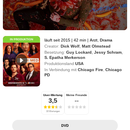
IN PRODUKTION
läuft seit 2015
|
42 min
|
Arzt
,
Drama
Creator:
Dick Wolf
,
Matt Olmstead
Besetzung:
Guy Lockard
,
Jessy Schram
,
S. Epatha Merkerson
Produktionsland
USA
In Verbindung mit
Chicago Fire
,
Chicago
PD
User-Wertung
Meine Freunde
3,5
--
33 Wertungen
DVD