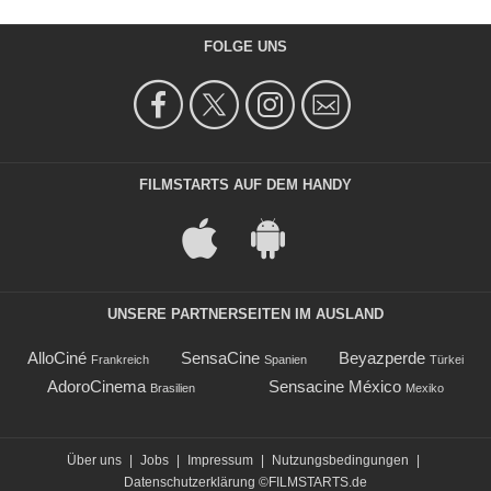
FOLGE UNS
FILMSTARTS AUF DEM HANDY
UNSERE PARTNERSEITEN IM AUSLAND
AlloCiné
SensaCine
Beyazperde
Frankreich
Spanien
Türkei
AdoroCinema
Sensacine México
Brasilien
Mexiko
Über uns
|
Jobs
|
Impressum
|
Nutzungsbedingungen
|
Datenschutzerklärung
©FILMSTARTS.de