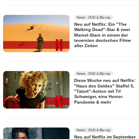
News - DVD & Blu-ray
Neu auf Netflix: Ein "The
Walking Dead"-Star & zwei
Marvel-Stars in einem der
teuersten deutschen Filme
aller Zeiten
News - DVD & Blu-ray
Diese Woche neu auf Netflix:
"Haus des Geldes" Staffel 5,
"Tatort"-Action mit Til
Schweiger, eine Horror-
Pandemie & mehr
News - DVD & Blu-ray
Neu auf Netflix im September