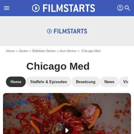
profil
menu
search
Home
Serien
Beliebten Serien
Arzt-Serien
Chicago Med
Chicago Med
Home
Staffeln & Episoden
Besetzung
News
Video