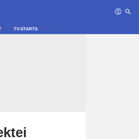
profil
search
Y
TV-STARTS
ektei