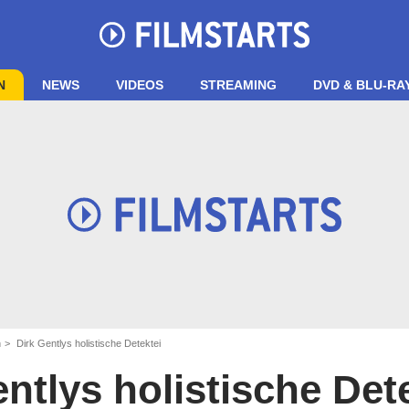
N
NEWS
VIDEOS
STREAMING
DVD & BLU-RA
n
Dirk Gentlys holistische Detektei
ntlys holistische Det