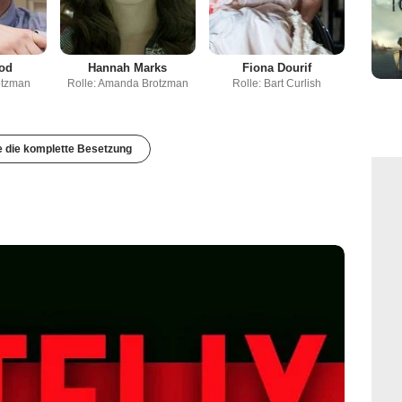
ood
Hannah Marks
Fiona Dourif
otzman
Rolle: Amanda Brotzman
Rolle: Bart Curlish
e die komplette Besetzung