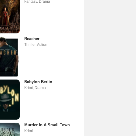
Fantasy
,
Drama
Reacher
Thriller
,
Action
Babylon Berlin
Krimi
,
Drama
Murder In A Small Town
Krimi