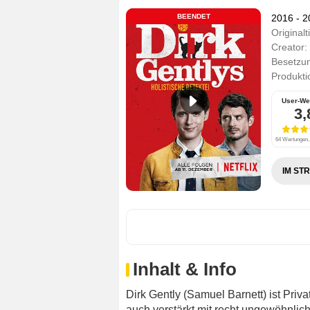
BEENDET
2016 - 
Originalti
Creator:
Besetzu
Produkti
User-We
3,
64 Wertungen, 
IM ST
Inhalt & Info
Dirk Gently (Samuel Barnett) ist Priv
auch verstärkt mit recht ungewöhnlich