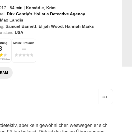
2017
|
54 min
|
Komödie
,
Krimi
tel:
Dirk Gently’s Holistic Detective Agency
Max Landis
ng:
Samuel Barnett
,
Elijah Wood
,
Hannah Marks
onsland
USA
rtung
Meine Freunde
8
--
2 Kritiken
REAM
atdetektiv, aber kein gewöhnlicher, weswegen er sich
en Fällen befasst. Dirk ist der festen Überzeugung,