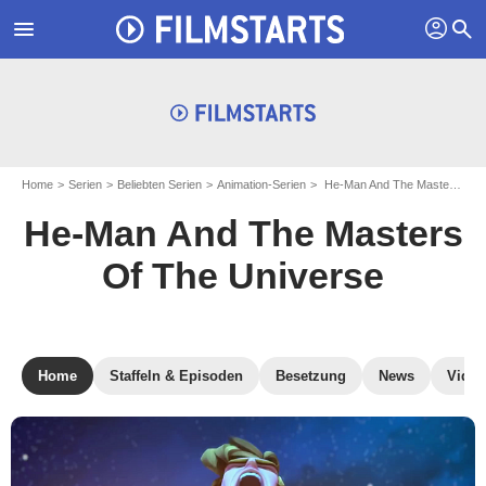
profil
menu
search
Home
Serien
Beliebten Serien
Animation-Serien
He-Man And The Masters Of The Universe
He-Man And The Masters
Of The Universe
Home
Staffeln & Episoden
Besetzung
News
Video