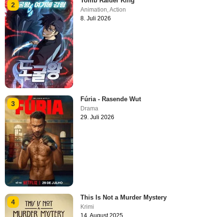
Tomb Raider King
2
Animation
,
Action
8. Juli 2026
Fúria - Rasende Wut
3
Drama
29. Juli 2026
This Is Not a Murder Mystery
4
Krimi
14. August 2025