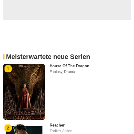
Meisterwartete neue Serien
House Of The Dragon
1
Fantasy
,
Drama
Reacher
2
Thriller
,
Action