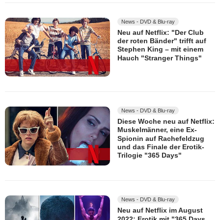
News - DVD & Blu-ray
Neu auf Netflix: "Der Club
der roten Bänder" trifft auf
Stephen King – mit einem
Hauch "Stranger Things"
News - DVD & Blu-ray
Diese Woche neu auf Netflix:
Muskelmänner, eine Ex-
Spionin auf Rachefeldzug
und das Finale der Erotik-
Trilogie "365 Days"
News - DVD & Blu-ray
Neu auf Netflix im August
2022: Erotik mit "365 Days