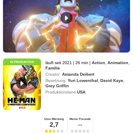
IN PRODUKTION
läuft seit 2021
|
26 min
|
Action
,
Animation
,
Familie
Creator:
Amanda Deibert
Besetzung:
Yuri Lowenthal
,
David Kaye
,
Grey Griffin
Produktionsland
USA
User-Wertung
Meine Freunde
2,7
--