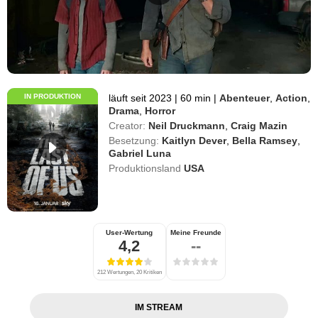
IN PRODUKTION
läuft seit 2023
|
60 min
|
Abenteuer
,
Action
,
Drama
,
Horror
Creator:
Neil Druckmann
,
Craig Mazin
Besetzung:
Kaitlyn Dever
,
Bella Ramsey
,
Gabriel Luna
Produktionsland
USA
User-Wertung
Meine Freunde
4,2
--
212 Wertungen, 20 Kritiken
IM STREAM