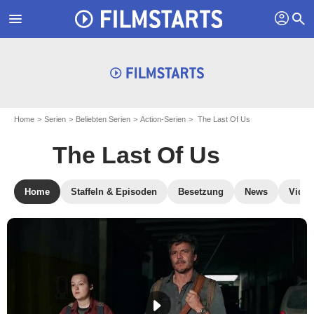
profil
menu
search
Home
Serien
Beliebten Serien
Action-Serien
The Last Of Us
The Last Of Us
Home
Staffeln & Episoden
Besetzung
News
Video