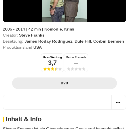
2006 - 2014
|
42 min
|
Komödie
,
Krimi
Creator:
Steve Franks
Besetzung:
James Roday Rodriguez
,
Dule Hill
,
Corbin Bernsen
Produktionsland
USA
User-Wertung
Meine Freunde
3,7
--
DVD
Inhalt & Info
Shawn Spencer ist ein Observierungs-Genie und bemerkt selbst