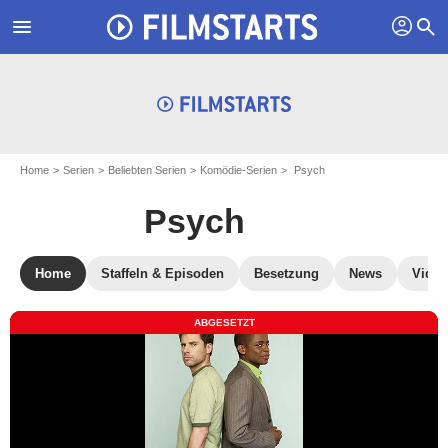
profil
menu
search
Home
Serien
Beliebten Serien
Komödie-Serien
Psych
Psych
Home
Staffeln & Episoden
Besetzung
News
Video
ABGESETZT