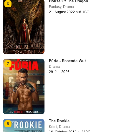
House Of The Dragon
6
Fantasy
,
Drama
21. August 2022 auf HBO
Fúria - Rasende Wut
7
Drama
29. Juli 2026
The Rookie
8
Krimi
,
Drama
16. Oktober 2018 auf ABC