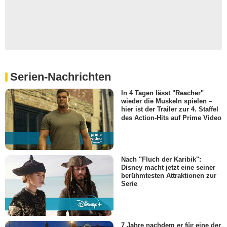
Byron
- Episode :
8
Steve Connolly
Elvis Impersonator
- Episode :
2
Aliza Pearl
Pepper
- Episode :
3
Serien-Nachrichten
Alex Essoe
In 4 Tagen lässt "Reacher"
Model 1
wieder die Muskeln spielen –
- Episode :
4
hier ist der Trailer zur 4. Staffel
des Action-Hits auf Prime Video
Tammy Dahlstrom
- Episode :
9
Jennifer Sun Bell
Samantha
Nach "Fluch der Karibik":
- Episode :
10
Disney macht jetzt eine seiner
Bonnie Mercado
berühmtesten Attraktionen zur
Molly
Serie
- Episode :
12
Sage Kirkpatrick
Heidi
- Episode :
9
7 Jahre nachdem er für eine der