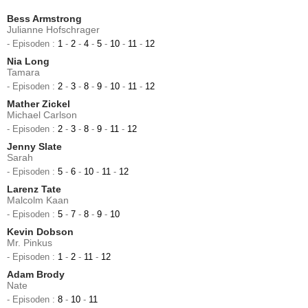
Bess Armstrong
Julianne Hofschrager
- Episoden :
1
-
2
-
4
-
5
-
10
-
11
-
12
Nia Long
Tamara
- Episoden :
2
-
3
-
8
-
9
-
10
-
11
-
12
Mather Zickel
Michael Carlson
- Episoden :
2
-
3
-
8
-
9
-
11
-
12
Jenny Slate
Sarah
- Episoden :
5
-
6
-
10
-
11
-
12
Larenz Tate
Malcolm Kaan
- Episoden :
5
-
7
-
8
-
9
-
10
Kevin Dobson
Mr. Pinkus
- Episoden :
1
-
2
-
11
-
12
Adam Brody
Nate
- Episoden :
8
-
10
-
11