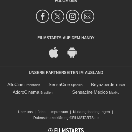
FOLGE UNS
FILMSTARTS AUF DEM HANDY
UNSERE PARTNERSEITEN IM AUSLAND
AlloCiné
SensaCine
Beyazperde
Frankreich
Spanien
Türkei
AdoroCinema
Sensacine México
Brasilien
Mexiko
Über uns
|
Jobs
|
Impressum
|
Nutzungsbedingungen
|
Datenschutzerklärung
©FILMSTARTS.de