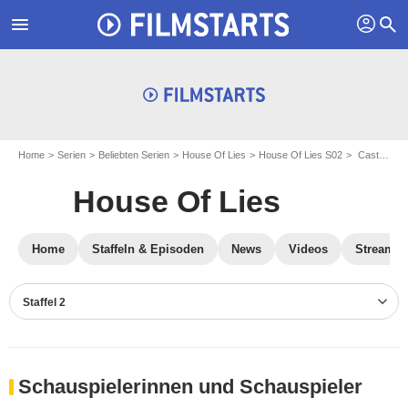
profil
menu
search
Home
Serien
Beliebten Serien
House Of Lies
House Of Lies S02
Cast House Of Lies S02
House Of Lies
Home
Staffeln & Episoden
News
Videos
Streamin
Staffel 2
Schauspielerinnen und Schauspieler