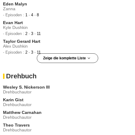
Eden Malyn
Zanna
- Episoden :
1
-
4
-
8
Evan Hart
Kyle Dushkin
- Episoden :
2
-
3
-
11
Taylor Gerard Hart
Alex Dushkin
- Episoden :
2
-
3
-
11
Zeige die komplette Liste
Lisa Edelstein
Brynn Reed
Drehbuch
- Episoden :
5
-
7
Elimu Nelson
Wesley S. Nickerson III
Kevin
Drehbuchautor
- Episoden :
9
-
12
Karin Gist
Drew Droege
Drehbuchautor
Albert
Matthew Carnahan
- Episoden :
5
-
7
Drehbuchautor
Michael McDonald (I)
Carl Criswell
Theo Travers
Drehbuchautor
- Episode :
7