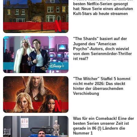
besten Netflix-Serien gesorgt
Tom Choi
hat: Neue Serie eines absoluten
Realtor
Kult-Stars ab heute streamen
- Episode :
10
Nydia McFadden
Hot employee
- Episode :
11
"The Shards" basiert auf der
Billynaire Cruz
Jugend des "American
Duke Cheong
Psycho"-Autors, doch wieviel
von dem Serienmörder-Thriller
- Episode :
11
ist real?
"The Witcher" Staffel 5 kommt
nicht mehr 2026: Das steckt
hinter der überraschenden
Verschiebung
Was für ein Comeback! Eine der
besten Serien unserer Zeit ist
gerade in 86 (!) Ländern die
Nummer 1