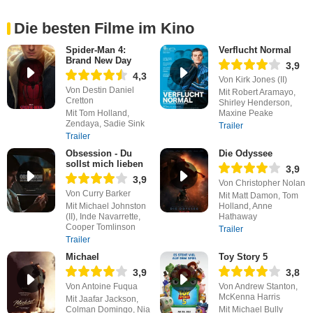
Die besten Filme im Kino
Spider-Man 4:
Verflucht Normal
Brand New Day
3,9
4,3
Von Kirk Jones (II)
Von Destin Daniel
Mit Robert Aramayo,
Cretton
Shirley Henderson,
Mit Tom Holland,
Maxine Peake
Zendaya, Sadie Sink
Trailer
Trailer
Obsession - Du
Die Odyssee
sollst mich lieben
3,9
3,9
Von Christopher Nolan
Von Curry Barker
Mit Matt Damon, Tom
Mit Michael Johnston
Holland, Anne
(II), Inde Navarrette,
Hathaway
Cooper Tomlinson
Trailer
Trailer
Michael
Toy Story 5
3,9
3,8
Von Antoine Fuqua
Von Andrew Stanton,
McKenna Harris
Mit Jaafar Jackson,
Colman Domingo, Nia
Mit Michael Bully