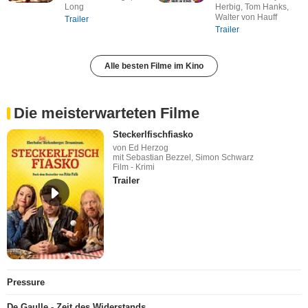
Long
Herbig, Tom Hanks,
Walter von Hauff
Trailer
Trailer
Alle besten Filme im Kino
Die meisterwarteten Filme
Steckerlfischfiasko
von Ed Herzog
mit Sebastian Bezzel, Simon Schwarz
Film - Krimi
Trailer
Pressure
De Gaulle - Zeit des Widerstands