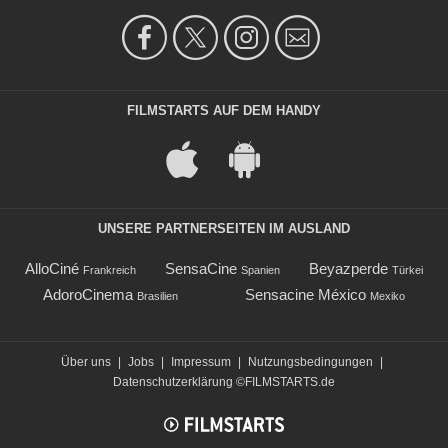
FILMSTARTS AUF DEM HANDY
UNSERE PARTNERSEITEN IM AUSLAND
AlloCiné
SensaCine
Beyazperde
Frankreich
Spanien
Türkei
AdoroCinema
Sensacine México
Brasilien
Mexiko
Über uns
|
Jobs
|
Impressum
|
Nutzungsbedingungen
|
Datenschutzerklärung
©FILMSTARTS.de