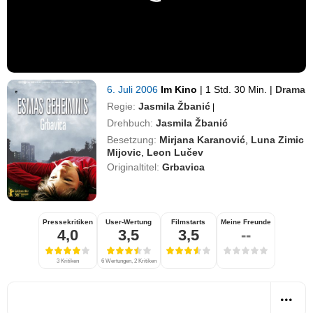
6. Juli 2006
Im Kino
|
1 Std. 30 Min.
|
Drama
Regie:
Jasmila Žbanić
|
Drehbuch:
Jasmila Žbanić
Besetzung:
Mirjana Karanović
,
Luna Zimic
Mijovic
,
Leon Lučev
Originaltitel:
Grbavica
Pressekritiken
User-Wertung
Filmstarts
Meine Freunde
4,0
3,5
3,5
--
3 Kritiken
6 Wertungen, 2 Kritiken