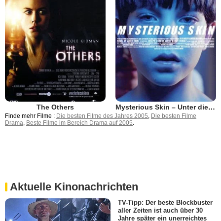
The Others
Mysterious Skin – Unter die Haut
Finde mehr Filme :
Die besten Filme des Jahres 2005
,
Die besten Filme
Drama
,
Beste Filme im Bereich Drama auf 2005
.
Aktuelle Kinonachrichten
TV-Tipp: Der beste Blockbuster
aller Zeiten ist auch über 30
Jahre später ein unerreichtes