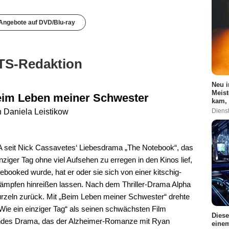
 Angebote auf DVD/Blu-ray
TS-Redaktion
Neu i
Meist
im Leben meiner Schwester
kam, 
Dienst
 Daniela Leistikow
SA seit Nick Cassavetes‘ Liebesdrama „The Notebook“, das
nziger Tag ohne viel Aufsehen zu erregen in den Kinos lief,
booked wurde, hat er oder sie sich von einer kitschig-
ämpfen hinreißen lassen. Nach dem Thriller-Drama Alpha
zeln zurück. Mit „Beim Leben meiner Schwester“ drehte
Wie ein einziger Tag“ als seinen schwächsten Film
Diese
rendes Drama, das der Alzheimer-Romanze mit Ryan
einem