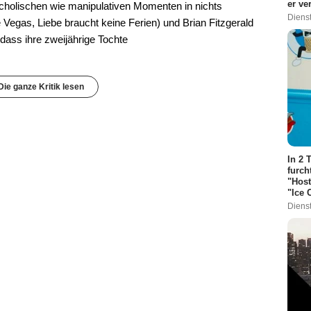
er ve
olischen wie manipulativen Momenten in nichts
Dienst
Vegas, Liebe braucht keine Ferien) und Brian Fitzgerald
 dass ihre zweijährige Tochte
Die ganze Kritik lesen
In 2 
furch
"Host
"Ice
Dienst