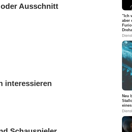
 oder Ausschnitt
"Ich 
aber 
Furio
Dreha
Dienst
 interessieren
Neu b
Stall
eines
Dienst
nd Schauspieler