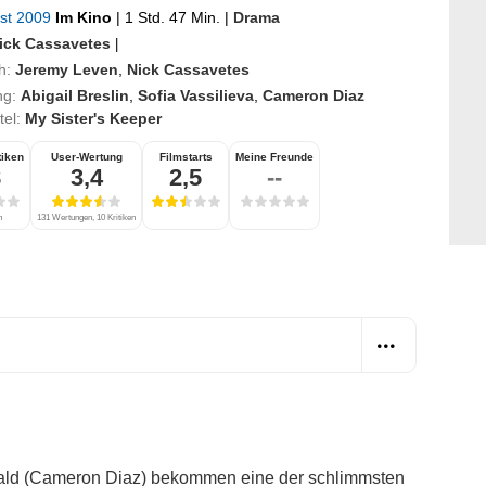
ust 2009
Im Kino
|
1 Std. 47 Min.
|
Drama
ick Cassavetes
|
h:
Jeremy Leven
,
Nick Cassavetes
ng:
Abigail Breslin
,
Sofia Vassilieva
,
Cameron Diaz
itel:
My Sister's Keeper
tiken
User-Wertung
Filmstarts
Meine Freunde
8
3,4
2,5
--
n
131 Wertungen, 10 Kritiken
erald (Cameron Diaz) bekommen eine der schlimmsten