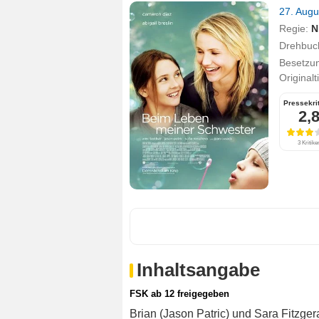
27. Aug
Regie:
N
Drehbuc
Besetzu
Originalt
Pressekri
2,
3 Kritike
Inhaltsangabe
FSK ab 12 freigegeben
Brian (Jason Patric) und Sara Fitzg