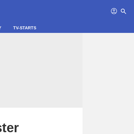
profil
search
Y
TV-STARTS
ter