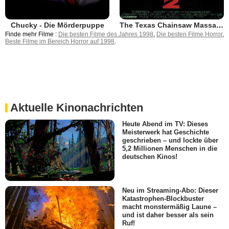
Chucky - Die Mörderpuppe
The Texas Chainsaw Massacre 2
Finde mehr Filme :
Die besten Filme des Jahres 1998
,
Die besten Filme Horror
,
Beste Filme im Bereich Horror auf 1998
.
Aktuelle Kinonachrichten
Heute Abend im TV: Dieses
Meisterwerk hat Geschichte
geschrieben – und lockte über
5,2 Millionen Menschen in die
deutschen Kinos!
Neu im Streaming-Abo: Dieser
Katastrophen-Blockbuster
macht monstermäßig Laune –
und ist daher besser als sein
Ruf!