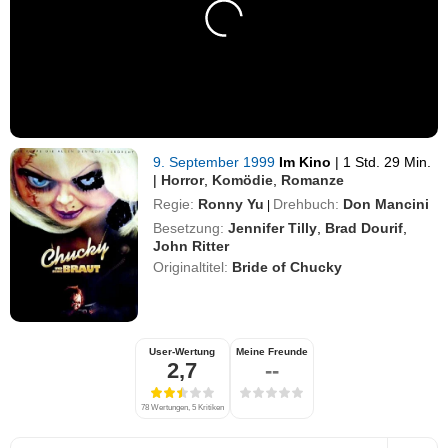
9. September 1999
Im Kino
|
1 Std. 29 Min.
|
Horror
,
Komödie
,
Romanze
Regie:
Ronny Yu
Drehbuch:
Don Mancini
|
Besetzung:
Jennifer Tilly
,
Brad Dourif
,
John Ritter
Originaltitel:
Bride of Chucky
User-Wertung
Meine Freunde
2,7
--
78 Wertungen, 5 Kritiken