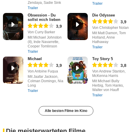
Zendaya, Sadie Sink
Trailer
Trailer
Obsession - Du
Die Odyssee
sollst mich lieben
3,9
3,9
Von Christopher Nolan
Von Curry Barker
Mit Matt Damon, Tom
Mit Michael Johnston
Holland, Anne
(II), Inde Navarrette,
Hathaway
Cooper Tomlinson
Trailer
Trailer
Michael
Toy Story 5
3,9
3,8
Von Antoine Fuqua
Von Andrew Stanton,
McKenna Harris
Mit Jaafar Jackson,
Colman Domingo, Nia
Mit Michael Bully
Long
Herbig, Tom Hanks,
Walter von Hauff
Trailer
Trailer
Alle besten Filme im Kino
Die meisterwarteten Filme