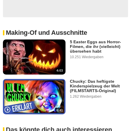
Making-Of und Ausschnitte
5 Easter Eggs aus Horror-
Filmen, die ihr (vielleicht)
übersehen habt
10.251 Wiedergaben
4:03
Chucky: Das heftigste
Kinderspielzeug der Welt
(FILMSTARTS-Original)
1.262 Wiedergaben
6:41
Das könnte dich auch interessieren