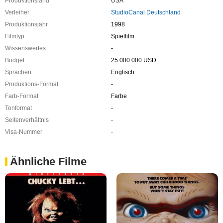
Produktionsland
USA
Verleiher
StudioCanal Deutschland
Produktionsjahr
1998
Filmtyp
Spielfilm
Wissenswertes
-
Budget
25 000 000 USD
Sprachen
Englisch
Produktions-Format
-
Farb-Format
Farbe
Tonformat
-
Seitenverhältnis
-
Visa-Nummer
-
Ähnliche Filme