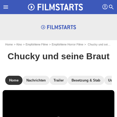
profil
menu
search
Home
Kino
Empfohlene Filme
Empfohlene Horror Filme
Chucky und seine Braut
Chucky und seine Braut
Home
Nachrichten
Trailer
Besetzung & Stab
User-