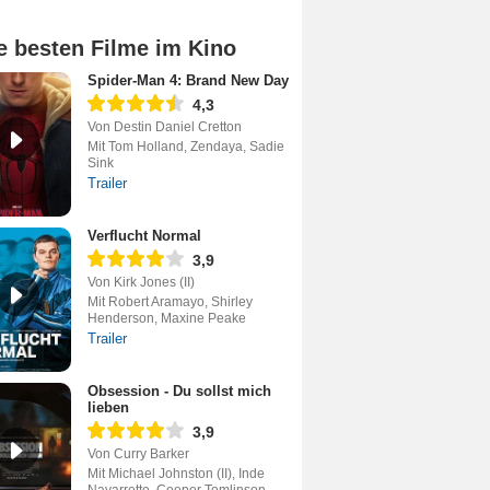
e besten Filme im Kino
Spider-Man 4: Brand New Day
4,3
Von Destin Daniel Cretton
Mit Tom Holland, Zendaya, Sadie
Sink
Trailer
Verflucht Normal
3,9
Von Kirk Jones (II)
Mit Robert Aramayo, Shirley
Henderson, Maxine Peake
Trailer
Obsession - Du sollst mich
lieben
3,9
Von Curry Barker
Mit Michael Johnston (II), Inde