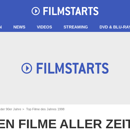
N
NEWS
VIDEOS
STREAMING
DVD & BLU-RA
 der 90er Jahre
Top Filme des Jahres 1998
EN FILME ALLER ZE