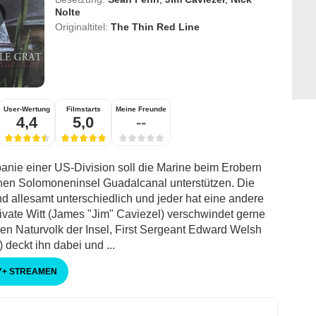
Nolte
Originaltitel:
The Thin Red Line
User-Wertung
Filmstarts
Meine Freunde
4,4
5,0
--
nie einer US-Division soll die Marine beim Erobern
chen Solomoneninsel Guadalcanal unterstützen. Die
nd allesamt unterschiedlich und jeder hat eine andere
rivate Witt (James "Jim" Caviezel) verschwindet gerne
en Naturvolk der Insel, First Sergeant Edward Welsh
deckt ihn dabei und ...
Y
+
STREAMEN