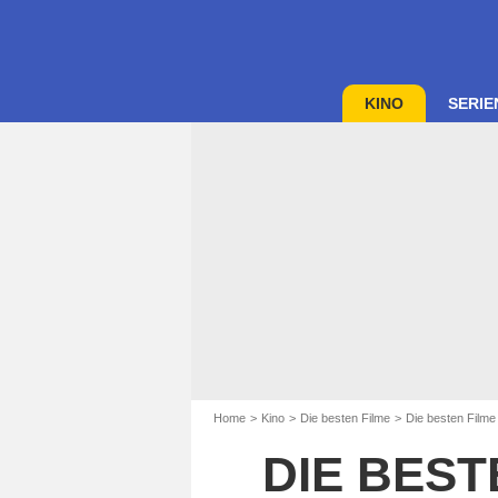
KINO
SERIE
Home
Kino
Die besten Filme
Die besten Filme
DIE BEST