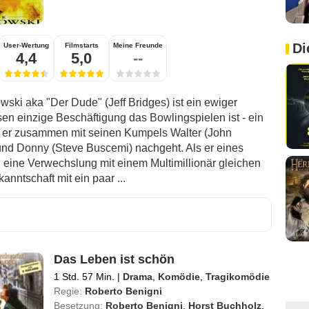
Di
User-Wertung
Filmstarts
Meine Freunde
4,4
5,0
--
wski aka "Der Dude" (Jeff Bridges) ist ein ewiger
sen einzige Beschäftigung das Bowlingspielen ist - ein
er zusammen mit seinen Kumpels Walter (John
d Donny (Steve Buscemi) nachgeht. Als er eines
 eine Verwechslung mit einem Multimillionär gleichen
nntschaft mit ein paar ...
Das Leben ist schön
1 Std. 57 Min.
|
Drama
,
Komödie
,
Tragikomödie
Regie:
Roberto Benigni
Besetzung:
Roberto Benigni
,
Horst Buchholz
,