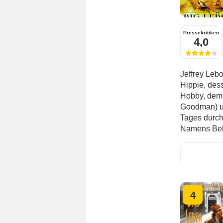
Pressekritiken
4,0
Jeffrey Lebo
Hippie, des
Hobby, dem 
Goodman) un
Tages durch
Namens Beka
4