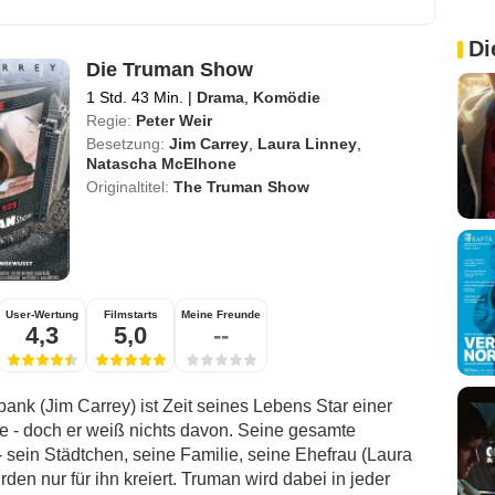
Di
Die Truman Show
1 Std. 43 Min.
|
Drama
,
Komödie
Regie:
Peter Weir
Besetzung:
Jim Carrey
,
Laura Linney
,
Natascha McElhone
Originaltitel:
The Truman Show
User-Wertung
Filmstarts
Meine Freunde
4,3
5,0
--
ank (Jim Carrey) ist Zeit seines Lebens Star einer
e - doch er weiß nichts davon. Seine gesamte
sein Städtchen, seine Familie, seine Ehefrau (Laura
rden nur für ihn kreiert. Truman wird dabei in jeder