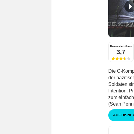
Pressekritiken
3,7
Die C-Kompa
der pazifis
Soldaten si
Intention: P
zum einfach
(Sean Penn) 
AUF DISNE