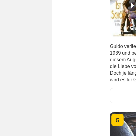
Guido verlie
1939 und be
diesem Auge
die Liebe v
Doch je län
wird es für 
5