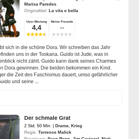
Marisa Paredes
Originaltitel:
La vita e bella
User-Wertung
Meine Freunde
4,4
--
bt sich in die schöne Dora. Wir schreiben das Jahr
finden uns in der Toskana. Guido ist Jude, was in
nblick nicht zählt. Guido kann dank seines Charmes
on Dora gewinnen. Die beiden bekommen ein Kind.
ger die Zeit des Faschismus dauert, umso gefährlicher
Guido und seine ...
Der schmale Grat
2 Std. 50 Min.
|
Drama
,
Krieg
Regie:
Terrence Malick
Besetzung:
Sean Penn
,
Jim Caviezel
,
Nick