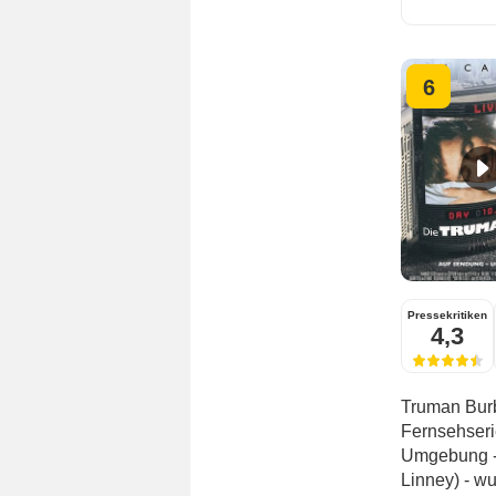
6
Pressekritiken
4,3
Truman Burb
Fernsehseri
Umgebung - 
Linney) - wu