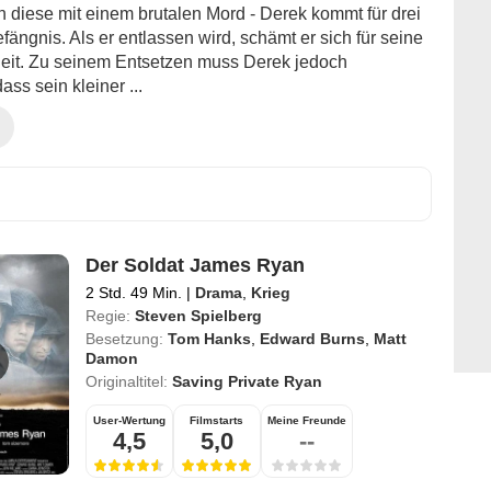
 diese mit einem brutalen Mord - Derek kommt für drei
fängnis. Als er entlassen wird, schämt er sich für seine
it. Zu seinem Entsetzen muss Derek jedoch
dass sein kleiner ...
Der Soldat James Ryan
2 Std. 49 Min.
|
Drama
,
Krieg
Regie:
Steven Spielberg
Besetzung:
Tom Hanks
,
Edward Burns
,
Matt
Damon
Originaltitel:
Saving Private Ryan
User-Wertung
Filmstarts
Meine Freunde
4,5
5,0
--