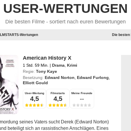
USER-WERTUNGEN
Die besten Filme - sortiert nach euren Bewertungen
 FILMSTARTS-Wertungen
Die besten
American History X
1 Std. 59 Min.
|
Drama
,
Krimi
Regie:
Tony Kaye
Besetzung:
Edward Norton
,
Edward Furlong
,
Elliott Gould
User-Wertung
Filmstarts
Meine Freunde
4,5
4,5
--
mordung seines Vaters sucht Derek (Edward Norton)
nd beteiligt sich an rassistischen Anschlägen. Eines