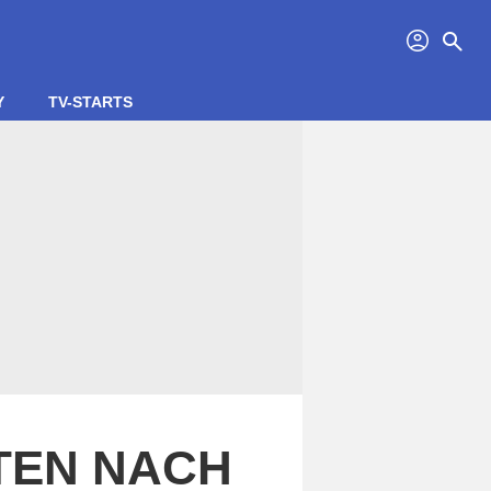
profil
search
Y
TV-STARTS
ITEN NACH