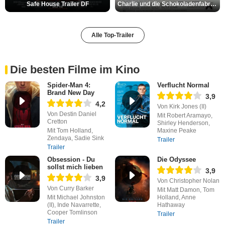
Safe House Trailer DF
Charlie und die Schokoladenfabrik Trailer OV
Alle Top-Trailer
Die besten Filme im Kino
Spider-Man 4:
Verflucht Normal
Brand New Day
3,9
4,2
Von Kirk Jones (II)
Von Destin Daniel
Mit Robert Aramayo,
Cretton
Shirley Henderson,
Mit Tom Holland,
Maxine Peake
Zendaya, Sadie Sink
Trailer
Trailer
Obsession - Du
Die Odyssee
sollst mich lieben
3,9
3,9
Von Christopher Nolan
Von Curry Barker
Mit Matt Damon, Tom
Mit Michael Johnston
Holland, Anne
(II), Inde Navarrette,
Hathaway
Cooper Tomlinson
Trailer
Trailer