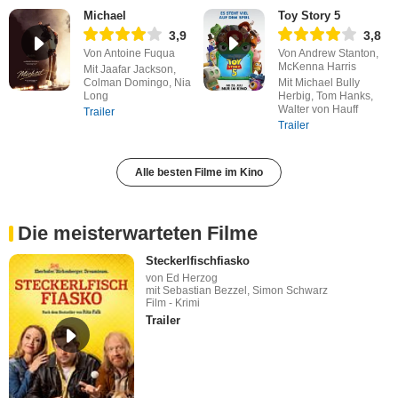
Michael
Toy Story 5
3,9
3,8
Von Antoine Fuqua
Von Andrew Stanton,
McKenna Harris
Mit Jaafar Jackson,
Colman Domingo, Nia
Mit Michael Bully
Long
Herbig, Tom Hanks,
Walter von Hauff
Trailer
Trailer
Alle besten Filme im Kino
Die meisterwarteten Filme
Steckerlfischfiasko
von Ed Herzog
mit Sebastian Bezzel, Simon Schwarz
Film - Krimi
Trailer