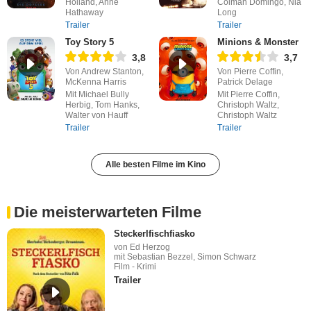
Holland, Anne
Colman Domingo, Nia
Hathaway
Long
Trailer
Trailer
Toy Story 5
Minions & Monster
3,8
3,7
Von Andrew Stanton,
Von Pierre Coffin,
McKenna Harris
Patrick Delage
Mit Michael Bully
Mit Pierre Coffin,
Herbig, Tom Hanks,
Christoph Waltz,
Walter von Hauff
Christoph Waltz
Trailer
Trailer
Alle besten Filme im Kino
Die meisterwarteten Filme
Steckerlfischfiasko
von Ed Herzog
mit Sebastian Bezzel, Simon Schwarz
Film - Krimi
Trailer