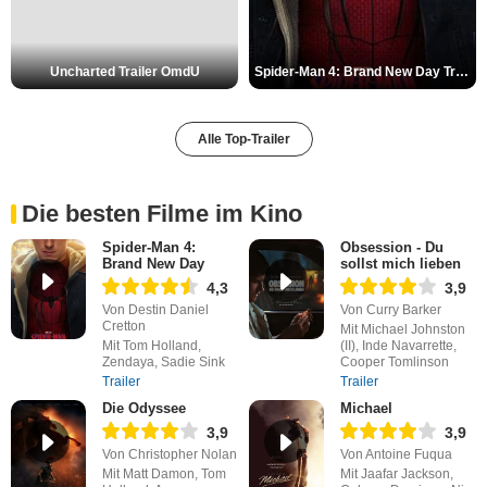
Uncharted Trailer OmdU
Spider-Man 4: Brand New Day Trailer (3) DF
Alle Top-Trailer
Die besten Filme im Kino
Spider-Man 4:
Obsession - Du
Brand New Day
sollst mich lieben
4,3
3,9
Von Destin Daniel
Von Curry Barker
Cretton
Mit Michael Johnston
Mit Tom Holland,
(II), Inde Navarrette,
Zendaya, Sadie Sink
Cooper Tomlinson
Trailer
Trailer
Die Odyssee
Michael
3,9
3,9
Von Christopher Nolan
Von Antoine Fuqua
Mit Matt Damon, Tom
Mit Jaafar Jackson,