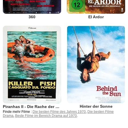
360
El Ardor
Hinter der Sonne
Piranhas II - Die Rache der Killerfische
Finde mehr Filme :
Die besten Filme des Jahres 1970
,
Die besten Filme
Drama
,
Beste Filme im Bereich Drama auf 1970
.