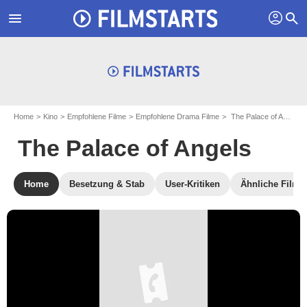
profil
menu
search
Home
Kino
Empfohlene Filme
Empfohlene Drama Filme
The Palace of Angels
The Palace of Angels
Home
Besetzung & Stab
User-Kritiken
Ähnliche Filme