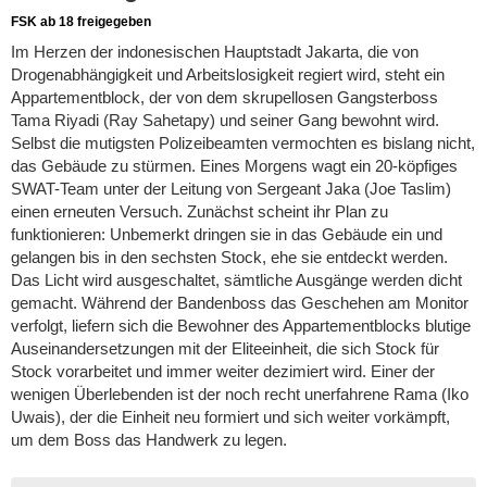
FSK ab 18 freigegeben
Im Herzen der indonesischen Hauptstadt Jakarta, die von
Drogenabhängigkeit und Arbeitslosigkeit regiert wird, steht ein
Appartementblock, der von dem skrupellosen Gangsterboss
Tama Riyadi (Ray Sahetapy) und seiner Gang bewohnt wird.
Selbst die mutigsten Polizeibeamten vermochten es bislang nicht,
das Gebäude zu stürmen. Eines Morgens wagt ein 20-köpfiges
SWAT-Team unter der Leitung von Sergeant Jaka (Joe Taslim)
einen erneuten Versuch. Zunächst scheint ihr Plan zu
funktionieren: Unbemerkt dringen sie in das Gebäude ein und
gelangen bis in den sechsten Stock, ehe sie entdeckt werden.
Das Licht wird ausgeschaltet, sämtliche Ausgänge werden dicht
gemacht. Während der Bandenboss das Geschehen am Monitor
verfolgt, liefern sich die Bewohner des Appartementblocks blutige
Auseinandersetzungen mit der Eliteeinheit, die sich Stock für
Stock vorarbeitet und immer weiter dezimiert wird. Einer der
wenigen Überlebenden ist der noch recht unerfahrene Rama (Iko
Uwais), der die Einheit neu formiert und sich weiter vorkämpft,
um dem Boss das Handwerk zu legen.