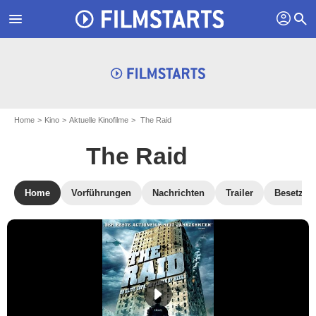
profil
menu
search
Home
Kino
Aktuelle Kinofilme
The Raid
The Raid
Home
Vorführungen
Nachrichten
Trailer
Besetzun