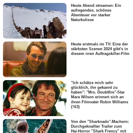
Heute Abend streamen: Ein
aufregendes, schönes
Abenteuer vor starker
Naturkulisse
Heute erstmals im TV: Eine der
stärksten Szenen 2024 gibt's in
diesem irren Auftragskiller-Film
"Ich schätze mich sehr
glücklich, ihn gekannt zu
haben": "Mrs. Doubtfire"-Star
Mara Wilson erinnert sich an
ihren Filmvater Robin Williams
(†63)
Von den "Sharknado"-Machern:
Durchgeknallter Trailer zum
Hai-Horror "Shark Frenzy" mit