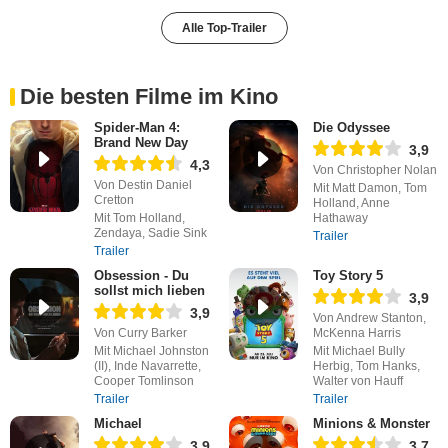
Alle Top-Trailer
Die besten Filme im Kino
Spider-Man 4:
Die Odyssee
Brand New Day
3,9
4,3
Von Christopher Nolan
Von Destin Daniel
Mit Matt Damon, Tom
Cretton
Holland, Anne
Mit Tom Holland,
Hathaway
Zendaya, Sadie Sink
Trailer
Trailer
Obsession - Du
Toy Story 5
sollst mich lieben
3,9
3,9
Von Andrew Stanton,
Von Curry Barker
McKenna Harris
Mit Michael Johnston
Mit Michael Bully
(II), Inde Navarrette,
Herbig, Tom Hanks,
Cooper Tomlinson
Walter von Hauff
Trailer
Trailer
Michael
Minions & Monster
3,9
3,7