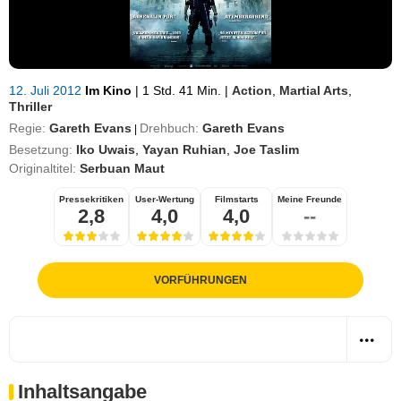
12. Juli 2012
Im Kino
|
1 Std. 41 Min.
|
Action
,
Martial Arts
,
Thriller
Regie:
Gareth Evans
Drehbuch:
Gareth Evans
|
Besetzung:
Iko Uwais
,
Yayan Ruhian
,
Joe Taslim
Originaltitel:
Serbuan Maut
Pressekritiken
User-Wertung
Filmstarts
Meine Freunde
2,8
4,0
4,0
--
VORFÜHRUNGEN
Inhaltsangabe