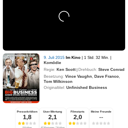
9. Juli 2015
Im Kino
|
1 Std. 32 Min.
|
Komödie
Regie:
Ken Scott
Drehbuch:
Steve Conrad
|
Besetzung:
Vince Vaughn
,
Dave Franco
,
Tom Wilkinson
Originaltitel:
Unfinished Business
Pressekritiken
User-Wertung
Filmstarts
Meine Freunde
1,8
2,1
2,0
--
8 Kritiken
42 Wertungen, 7 Kritiken