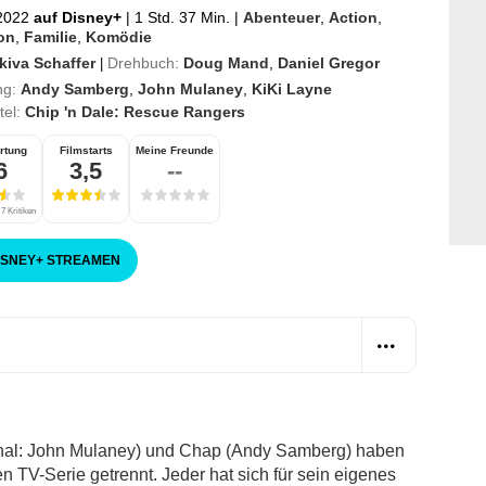
2022
auf Disney+
|
1 Std. 37 Min.
|
Abenteuer
,
Action
,
on
,
Familie
,
Komödie
kiva Schaffer
Drehbuch:
Doug Mand
,
Daniel Gregor
|
ng:
Andy Samberg
,
John Mulaney
,
KiKi Layne
itel:
Chip 'n Dale: Rescue Rangers
rtung
Filmstarts
Meine Freunde
6
3,5
--
7 Kritiken
ISNEY
+
STREAMEN
nal: John Mulaney) und Chap (Andy Samberg) haben
n TV-Serie getrennt. Jeder hat sich für sein eigenes