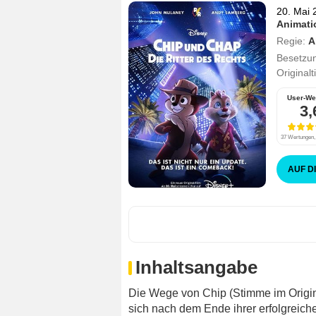
20. Mai 
Animati
Regie:
A
Besetzu
Originalt
User-We
3,
37 Wertungen, 
AUF D
Inhaltsangabe
Die Wege von Chip (Stimme im Origi
sich nach dem Ende ihrer erfolgreiche