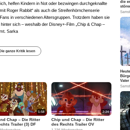
die e
ich, helfen Kindern in Not oder bezwingen durchgeknallte
störe
it Roger Rabbit“ als auch die Streifenhörnchenserie
Samst
Fans in verschiedenen Altersgruppen. Trotzdem haben sie
n hinter sich – weshalb der Disney+-Film „Chip & Chap –
mmt. Sarka
Die ganze Kritik lesen
Heute
Bürge
Vater
Samst
1:58
2:24
nd Chap – Die Ritter
Chip und Chap – Die Ritter
chts Trailer (3) DF
des Rechts Trailer OV