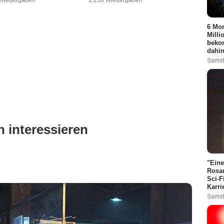
 Wiedergaben
1.236 Wiedergaben
6 Mon
Milli
bekom
dahin
Samst
 interessieren
"Eine
Rosam
Sci-F
Karri
Samst