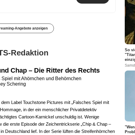
treaming-Angebote anzeigen
So vi
TS-Redaktion
"Tita
einzi
Samst
nd Chap – Die Ritter des Rechts
 Spiel mit Ahörnchen und Behörnchen
ey Schering
r dem Label Touchstone Pictures mit „Falsches Spiel mit
r-Hommage, in der ein menschlicher Privatdetektiv
ächtigtes Cartoon-Karnickel unschuldig ist. Wenige
 die erste Episode der Zeichentrickserie „Chip & Chap –
"Wenn
in Deutschland lief. In der Serie lüften die Streifenhörnchen
Probl