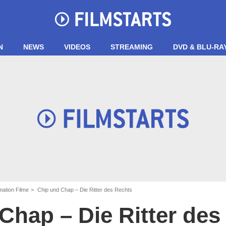
N
NEWS
VIDEOS
STREAMING
DVD & BLU-RA
ation Filme
Chip und Chap – Die Ritter des Rechts
Chap – Die Ritter des