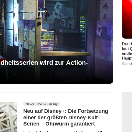
Der H
laut 
endli
Haupt
ndheitsserien wird zur Action-
Samst
News - DVD & Blu-ray
Neu auf Disney+: Die Fortsetzung
einer der größten Disney-Kult-
Serien – Ohrwurm garantiert