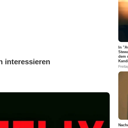
In "A
Stewa
dem n
 interessieren
Kand
Freita
Nachd