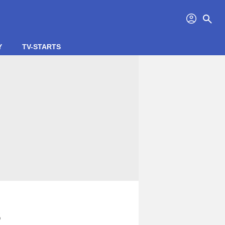
profil
search
Y
TV-STARTS
s