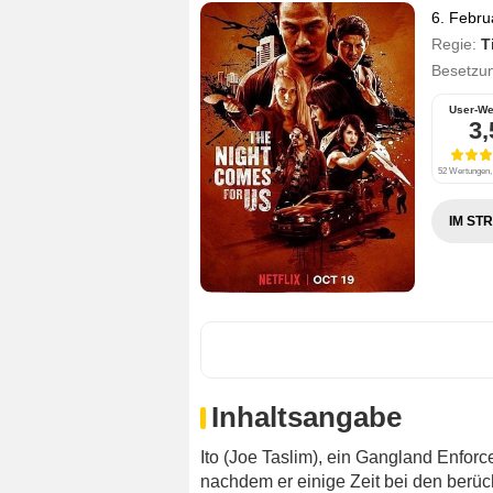
6. Febru
Regie:
T
Besetzu
User-We
3,
52 Wertungen, 
IM ST
Inhaltsangabe
Ito (Joe Taslim), ein Gangland Enforc
nachdem er einige Zeit bei den berüc