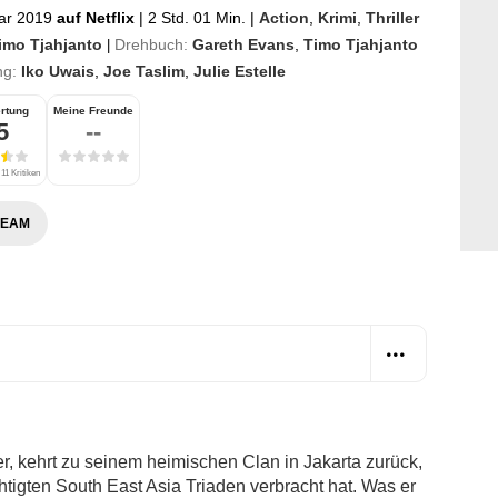
ar 2019
auf Netflix
|
2 Std. 01 Min.
|
Action
,
Krimi
,
Thriller
imo Tjahjanto
Drehbuch:
Gareth Evans
,
Timo Tjahjanto
|
ng:
Iko Uwais
,
Joe Taslim
,
Julie Estelle
rtung
Meine Freunde
5
--
11 Kritiken
REAM
er, kehrt zu seinem heimischen Clan in Jakarta zurück,
htigten South East Asia Triaden verbracht hat. Was er