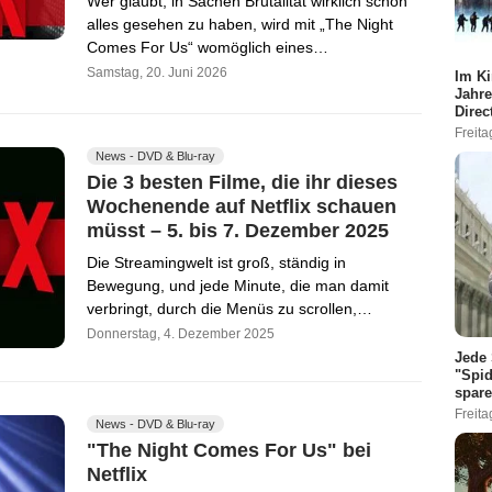
Wer glaubt, in Sachen Brutalität wirklich schon
alles gesehen zu haben, wird mit „The Night
Comes For Us“ womöglich eines…
Samstag, 20. Juni 2026
Im Ki
Jahre
Direc
Freita
News - DVD & Blu-ray
Die 3 besten Filme, die ihr dieses
Wochenende auf Netflix schauen
müsst – 5. bis 7. Dezember 2025
Die Streamingwelt ist groß, ständig in
Bewegung, und jede Minute, die man damit
verbringt, durch die Menüs zu scrollen,…
Donnerstag, 4. Dezember 2025
Jede 
"Spid
spare
Freita
News - DVD & Blu-ray
"The Night Comes For Us" bei
Netflix