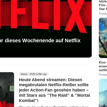
letzt
Film 
Star 
Freita
ihr dieses Wochenende auf Netflix
Kino 
einem
verfi
News - DVD & Blu-ray
Freita
Heute Abend streamen: Diesen
megabrutalen Netflix-Reißer sollte
jeder Action-Fan gesehen haben –
mit Stars aus "The Raid" & "Mortal
Kombat"!