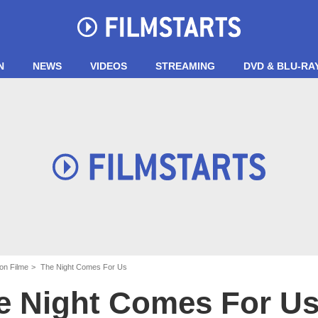
N
NEWS
VIDEOS
STREAMING
DVD & BLU-RA
on Filme
The Night Comes For Us
e Night Comes For U