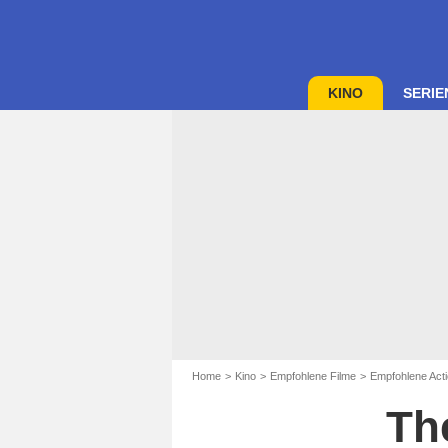
KINO
SERIE
Home
Kino
Empfohlene Filme
Empfohlene Acti
Th