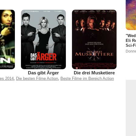
"Wede
Eli R
Sci-F
Donne
Das gibt Ärger
Die drei Musketiere
res 2014
,
Die besten Filme Action
,
Beste Filme im Bereich Action