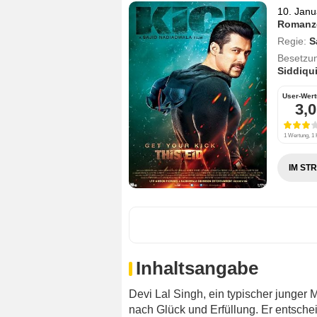
10. Janu
Romanz
Regie:
S
Besetzu
Siddiqu
User-Wer
3,0
1 Wertung, 1 K
IM ST
Inhaltsangabe
Devi Lal Singh, ein typischer junger
nach Glück und Erfüllung. Er entscheid