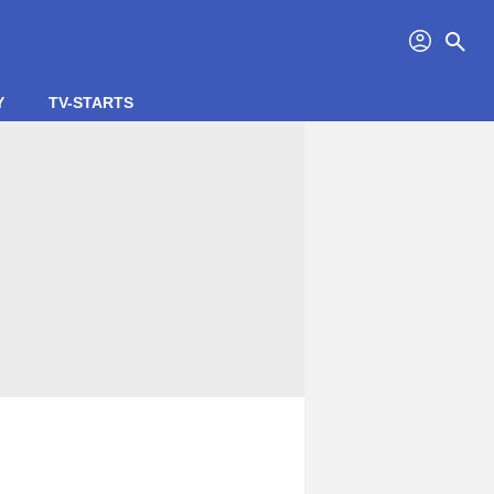
profil
search
Y
TV-STARTS