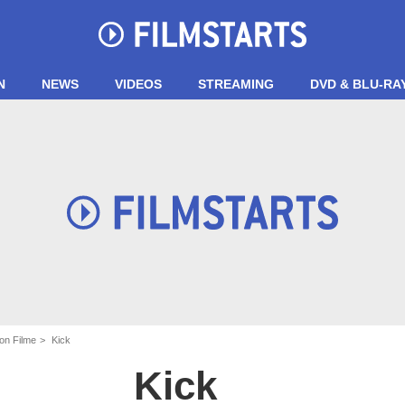
N
NEWS
VIDEOS
STREAMING
DVD & BLU-RA
on Filme
Kick
Kick