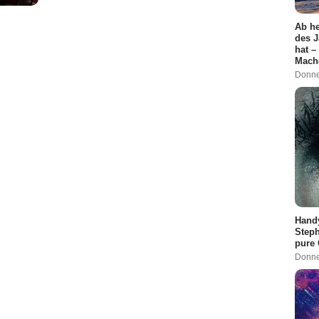
Ab he
des J
hat –
Mach
Donne
Handy
Steph
pure
Donne