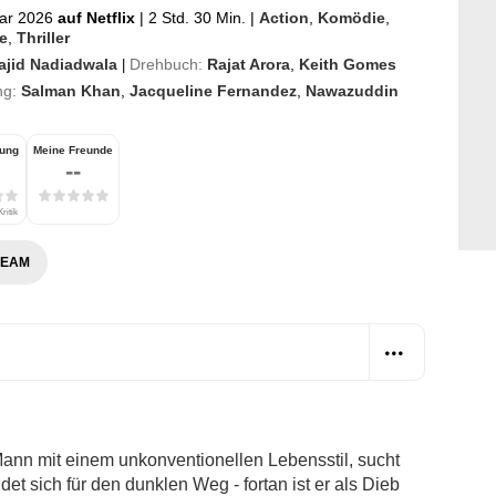
ar 2026
auf Netflix
|
2 Std. 30 Min.
|
Action
,
Komödie
,
e
,
Thriller
ajid Nadiadwala
Drehbuch:
Rajat Arora
,
Keith Gomes
|
ng:
Salman Khan
,
Jacqueline Fernandez
,
Nawazuddin
i
tung
Meine Freunde
--
ritik
REAM
 Mann mit einem unkonventionellen Lebensstil, sucht
et sich für den dunklen Weg - fortan ist er als Dieb