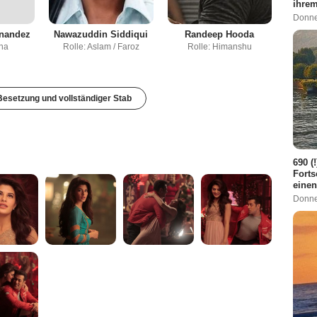
ihre
Donne
rnandez
Nawazuddin Siddiqui
Randeep Hooda
ina
Rolle: Aslam / Faroz
Rolle: Himanshu
esetzung und vollständiger Stab
690 (
Forts
einen
Donne