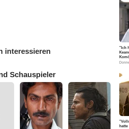
"Ich 
 interessieren
Keanu
Komö
Donne
nd Schauspieler
"Voll
hatte