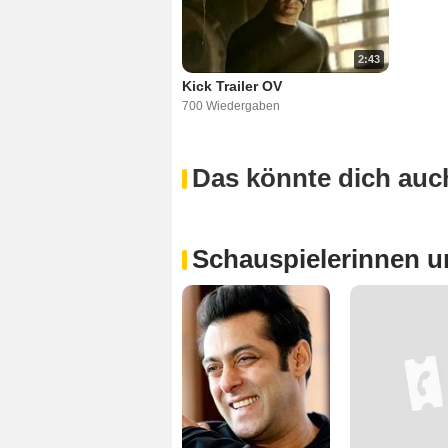
2:43
Kick Trailer OV
700 Wiedergaben
Das könnte dich auch
Schauspielerinnen u