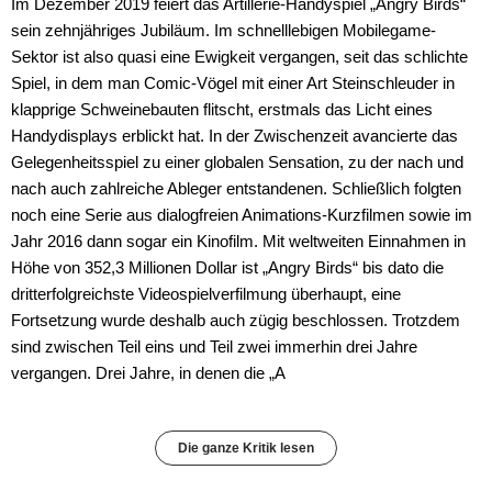
Im Dezember 2019 feiert das Artillerie-Handyspiel „Angry Birds“
sein zehnjähriges Jubiläum. Im schnelllebigen Mobilegame-
Sektor ist also quasi eine Ewigkeit vergangen, seit das schlichte
Spiel, in dem man Comic-Vögel mit einer Art Steinschleuder in
klapprige Schweinebauten flitscht, erstmals das Licht eines
Handydisplays erblickt hat. In der Zwischenzeit avancierte das
Gelegenheitsspiel zu einer globalen Sensation, zu der nach und
nach auch zahlreiche Ableger entstandenen. Schließlich folgten
noch eine Serie aus dialogfreien Animations-Kurzfilmen sowie im
Jahr 2016 dann sogar ein Kinofilm. Mit weltweiten Einnahmen in
Höhe von 352,3 Millionen Dollar ist „Angry Birds“ bis dato die
dritterfolgreichste Videospielverfilmung überhaupt, eine
Fortsetzung wurde deshalb auch zügig beschlossen. Trotzdem
sind zwischen Teil eins und Teil zwei immerhin drei Jahre
vergangen. Drei Jahre, in denen die „A
Die ganze Kritik lesen