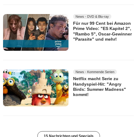
News - DVD & Blu-ray
Für nur 99 Cent bei Amazon
Prime Video: "ES Kapitel 2",
"Rambo 5", Oscar-Gewinner
"Parasite" und mehr!
News - Kommende Serien
Netflix macht Serie zu
Handyspiel-Hit: "Angry
Birds: Summer Madness"
kommt!
15 Nachrichten und Specials