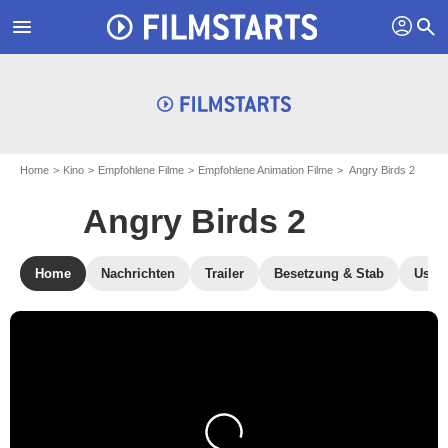
profil
menu
search
Home
Kino
Empfohlene Filme
Empfohlene Animation Filme
Angry Birds 2
Angry Birds 2
Home
Nachrichten
Trailer
Besetzung & Stab
User-