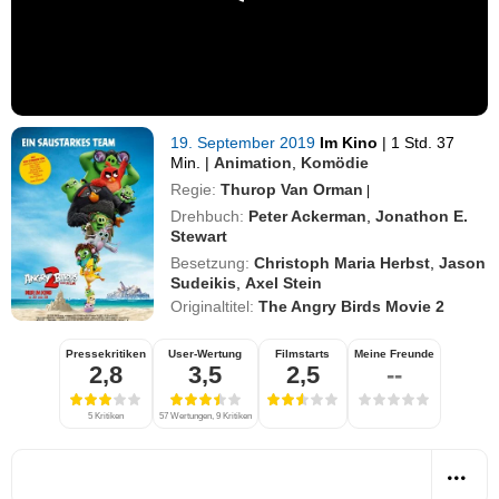
19. September 2019
Im Kino
|
1 Std. 37
Min.
|
Animation
,
Komödie
Regie:
Thurop Van Orman
|
Drehbuch:
Peter Ackerman
,
Jonathon E.
Stewart
Besetzung:
Christoph Maria Herbst
,
Jason
Sudeikis
,
Axel Stein
Originaltitel:
The Angry Birds Movie 2
Pressekritiken
User-Wertung
Filmstarts
Meine Freunde
2,8
3,5
2,5
--
5 Kritiken
57 Wertungen, 9 Kritiken