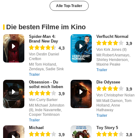
Alle Top-Trailer
Die besten Filme im Kino
Spider-Man 4:
Verflucht Normal
Brand New Day
3,9
4,3
Von Kirk Jones (II)
Von Destin Daniel
Mit Robert Aramayo,
Cretton
Shirley Henderson,
Mit Tom Holland,
Maxine Peake
Zendaya, Sadie Sink
Trailer
Trailer
Obsession - Du
Die Odyssee
sollst mich lieben
3,9
3,9
Von Christopher Nolan
Von Curry Barker
Mit Matt Damon, Tom
Mit Michael Johnston
Holland, Anne
(II), Inde Navarrette,
Hathaway
Cooper Tomlinson
Trailer
Trailer
Michael
Toy Story 5
3,9
3,8