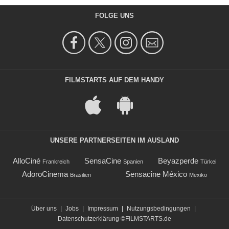
FOLGE UNS
FILMSTARTS AUF DEM HANDY
UNSERE PARTNERSEITEN IM AUSLAND
AlloCiné
SensaCine
Beyazperde
Frankreich
Spanien
Türkei
AdoroCinema
Sensacine México
Brasilien
Mexiko
Über uns
|
Jobs
|
Impressum
|
Nutzungsbedingungen
|
Datenschutzerklärung
©FILMSTARTS.de