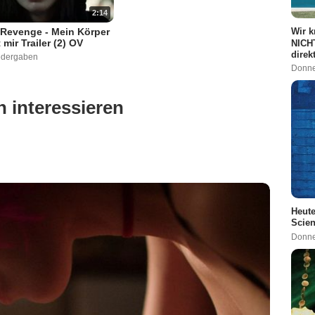
2:14
 Revenge - Mein Körper
Wir k
 mir Trailer (2) OV
NICH
direk
edergaben
Donne
 interessieren
Heute
Scien
Donne