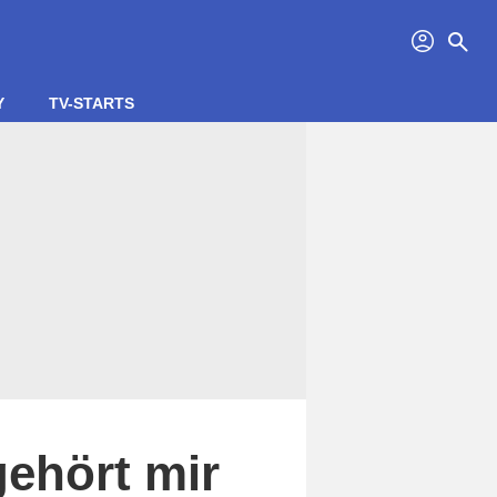
profil
search
Y
TV-STARTS
gehört mir