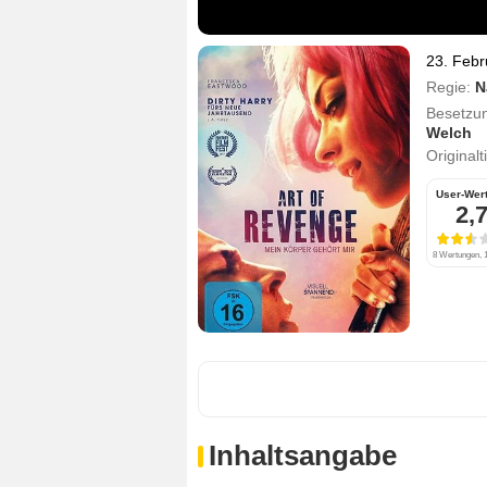
23. Febr
Regie:
N
Besetzu
Welch
Originalt
User-Wer
2,
8 Wertungen, 1
Inhaltsangabe