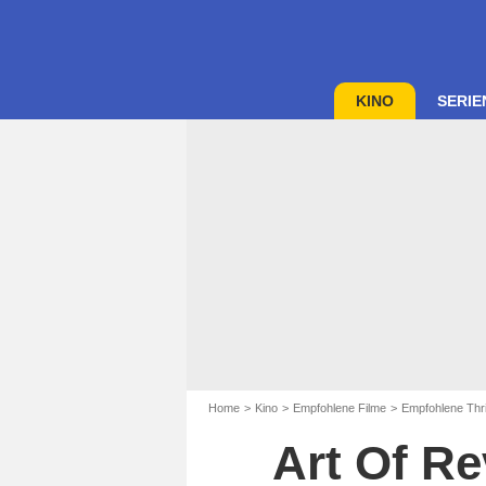
KINO
SERIE
Home
Kino
Empfohlene Filme
Empfohlene Thri
Art Of Re