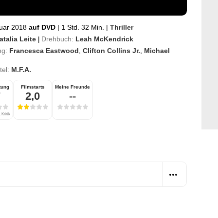
uar 2018
auf DVD
|
1 Std. 32 Min.
|
Thriller
atalia Leite
Drehbuch:
Leah McKendrick
|
ng:
Francesca Eastwood
,
Clifton Collins Jr.
,
Michael
itel:
M.F.A.
tung
Filmstarts
Meine Freunde
7
2,0
--
 Kritik