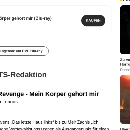
örper gehört mir (Blu-ray)
KAUFEN
 Angebote auf DVD/Blu-ray
Zu ve
Horro
Donne
TS-Redaktion
Revenge - Mein Körper gehört mir
r Torinus
s „Das letzte Haus links“ bis zu Meir Zachis „Ich
ische Vergewaltigungsszenen als Ausgangspunkt für einen
Überr