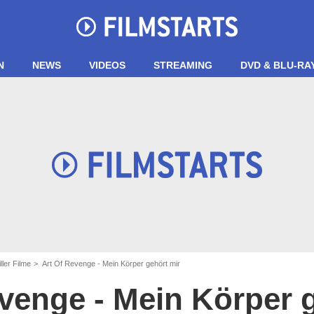
N
NEWS
VIDEOS
STREAMING
DVD & BLU-RA
ller Filme
Art Of Revenge - Mein Körper gehört mir
venge - Mein Körper 