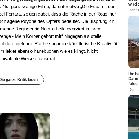
wird
 Nur ganz wenige Filme, darunter etwa „Die Frau mit der
Donne
 Ferrara, zeigen dabei, dass die Rache in der Regel nur
eschlagene Psyche des Opfers bedeutet. Die ursprünglich
ende Regisseurin Natalia Leite exerziert in ihrem
venge - Mein Körper gehört mir“ hingegen als steile
t durchgeführte Rache sogar die künstlerische Kreativität
ilm leider ebenso hanebüchen wie es klingt. Nicht
mbivalente Weise charismat
Ihr h
Dann 
Die ganze Kritik lesen
falsc
Donne