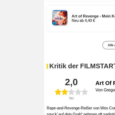
Art of Revenge - Mein K
Neu ab 4,40 €
Alle
Kritik der FILMSTAR
2,0
Art Of 
Von Grego
lau
Rape-and-Revenge-Reißer von Wes Craven
spuck’ auf dein Grab“ nehmen oft sadist