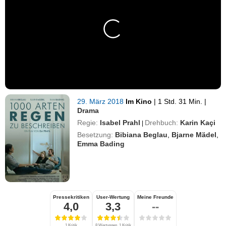
29. März 2018
Im Kino
|
1 Std. 31 Min.
|
Drama
Regie:
Isabel Prahl
Drehbuch:
Karin Kaçi
|
Besetzung:
Bibiana Beglau
,
Bjarne Mädel
,
Emma Bading
Pressekritiken
User-Wertung
Meine Freunde
4,0
3,3
--
1 Kritik
8 Wertungen, 1 Kritik