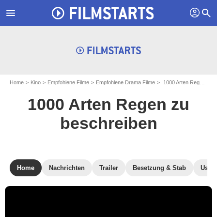
profil
menu
search
Home
Kino
Empfohlene Filme
Empfohlene Drama Filme
1000 Arten Regen zu beschreiben
1000 Arten Regen zu
beschreiben
Home
Nachrichten
Trailer
Besetzung & Stab
User-