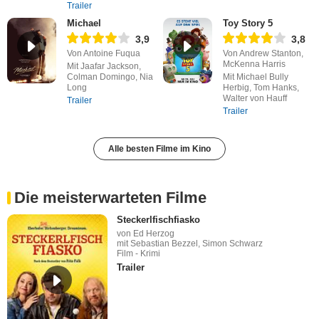
Trailer
Michael
Toy Story 5
3,9
3,8
Von Antoine Fuqua
Von Andrew Stanton,
McKenna Harris
Mit Jaafar Jackson,
Colman Domingo, Nia
Mit Michael Bully
Long
Herbig, Tom Hanks,
Walter von Hauff
Trailer
Trailer
Alle besten Filme im Kino
Die meisterwarteten Filme
Steckerlfischfiasko
von Ed Herzog
mit Sebastian Bezzel, Simon Schwarz
Film - Krimi
Trailer