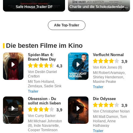
Safe House Trailer DF
Charlie und die Schokoladenfabrik Trailer OV
Alle Top-Trailer
Die besten Filme im Kino
Spider-Man 4:
Verflucht Normal
Brand New Day
3,9
4,3
Von Kirk Jones (II)
Von Destin Daniel
Mit Robert Aramayo,
Cretton
Shirley Henderson,
Mit Tom Holland,
Maxine Peake
Zendaya, Sadie Sink
Trailer
Trailer
Obsession - Du
Die Odyssee
sollst mich lieben
3,9
3,9
Von Christopher Nolan
Von Curry Barker
Mit Matt Damon, Tom
Mit Michael Johnston
Holland, Anne
(II), Inde Navarrette,
Hathaway
Cooper Tomlinson
Trailer