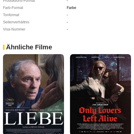
Produktions-Format
-
Farb-Format
Farbe
Tonformat
-
Seitenverhältnis
-
Visa-Nummer
-
Ähnliche Filme