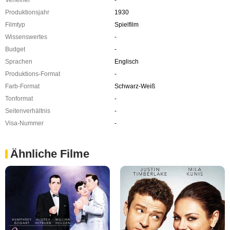
Produktionsjahr
1930
Filmtyp
Spielfilm
Wissenswertes
-
Budget
-
Sprachen
Englisch
Produktions-Format
-
Farb-Format
Schwarz-Weiß
Tonformat
-
Seitenverhältnis
-
Visa-Nummer
-
Ähnliche Filme