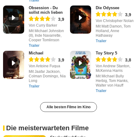
Trailer
Obsession - Du
Die Odyssee
sollst mich lieben
3,9
3,9
Von Christopher Nolan
Von Curry Barker
Mit Matt Damon, Tom
Mit Michael Johnston
Holland, Anne
(II), Inde Navarrette,
Hathaway
Cooper Tomlinson
Trailer
Trailer
Michael
Toy Story 5
3,9
3,8
Von Antoine Fuqua
Von Andrew Stanton,
McKenna Harris
Mit Jaafar Jackson,
Colman Domingo, Nia
Mit Michael Bully
Long
Herbig, Tom Hanks,
Walter von Hauff
Trailer
Trailer
Alle besten Filme im Kino
Die meisterwarteten Filme