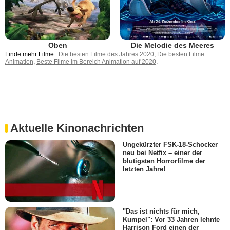
Oben
Die Melodie des Meeres
Finde mehr Filme :
Die besten Filme des Jahres 2020
,
Die besten Filme
Animation
,
Beste Filme im Bereich Animation auf 2020
.
Aktuelle Kinonachrichten
Ungekürzter FSK-18-Schocker
neu bei Netfix – einer der
blutigsten Horrorfilme der
letzten Jahre!
"Das ist nichts für mich,
Kumpel": Vor 33 Jahren lehnte
Harrison Ford einen der