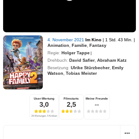
4. November 2021
Im Kino
|
1 Std. 43 Min.
|
Animation
,
Familie
,
Fantasy
Regie:
Holger Tappe
|
Drehbuch:
David Safier
,
Abraham Katz
Besetzung:
Ulrike Stürzbecher
,
Emily
Watson
,
Tobias Meister
User-Wertung
Filmstarts
Meine Freunde
3,0
2,5
--
24 Wertungen, 5 Kritiken