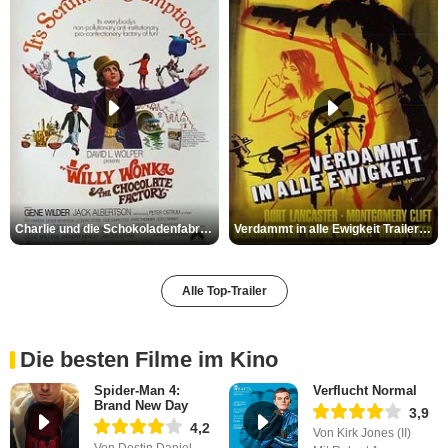
Charlie und die Schokoladenfabrik Trailer OV
Verdammt in alle Ewigkeit Trailer OV
Alle Top-Trailer
Die besten Filme im Kino
Spider-Man 4:
Verflucht Normal
Brand New Day
3,9
4,2
Von Kirk Jones (II)
Von Destin Daniel