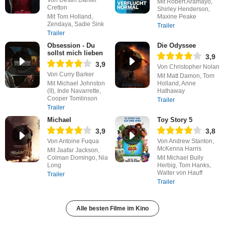
Mit Robert Aramayo,
Cretton
Shirley Henderson,
Mit Tom Holland,
Maxine Peake
Zendaya, Sadie Sink
Trailer
Trailer
Obsession - Du
Die Odyssee
sollst mich lieben
3,9
3,9
Von Christopher Nolan
Von Curry Barker
Mit Matt Damon, Tom
Mit Michael Johnston
Holland, Anne
(II), Inde Navarrette,
Hathaway
Cooper Tomlinson
Trailer
Trailer
Michael
Toy Story 5
3,9
3,8
Von Antoine Fuqua
Von Andrew Stanton,
McKenna Harris
Mit Jaafar Jackson,
Colman Domingo, Nia
Mit Michael Bully
Long
Herbig, Tom Hanks,
Walter von Hauff
Trailer
Trailer
Alle besten Filme im Kino