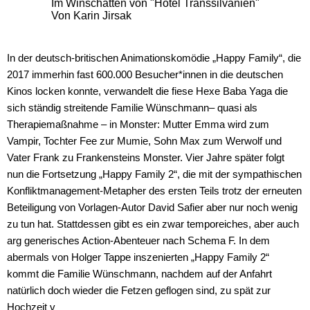
Im Winschatten von "Hotel Transsilvanien"
Von Karin Jirsak
In der deutsch-britischen Animationskomödie „Happy Family“, die
2017 immerhin fast 600.000 Besucher*innen in die deutschen
Kinos locken konnte, verwandelt die fiese Hexe Baba Yaga die
sich ständig streitende Familie Wünschmann– quasi als
Therapiemaßnahme – in Monster: Mutter Emma wird zum
Vampir, Tochter Fee zur Mumie, Sohn Max zum Werwolf und
Vater Frank zu Frankensteins Monster. Vier Jahre später folgt
nun die Fortsetzung „Happy Family 2“, die mit der sympathischen
Konfliktmanagement-Metapher des ersten Teils trotz der erneuten
Beteiligung von Vorlagen-Autor David Safier aber nur noch wenig
zu tun hat. Stattdessen gibt es ein zwar temporeiches, aber auch
arg generisches Action-Abenteuer nach Schema F. In dem
abermals von Holger Tappe inszenierten „Happy Family 2“
kommt die Familie Wünschmann, nachdem auf der Anfahrt
natürlich doch wieder die Fetzen geflogen sind, zu spät zur
Hochzeit v