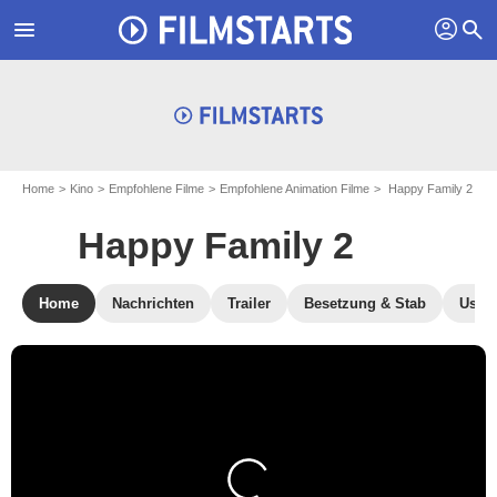
profil
menu
search
Home
Kino
Empfohlene Filme
Empfohlene Animation Filme
Happy Family 2
Happy Family 2
Home
Nachrichten
Trailer
Besetzung & Stab
User-