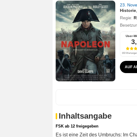
23. Nov
Historie
Regie:
R
Besetzu
User-W
3
193 Wertungen,
AUF A
Inhaltsangabe
FSK ab 12 freigegeben
Es ist eine Zeit des Umbruchs: Im Ch