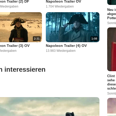
on Trailer (2) DF
Napoleon Trailer OV
 Wiedergaben
1.704 Wiedergaben
Neu i
abged
Potte
Sonnt
2:31
1:08
on Trailer (3) OV
Napoleon Trailer (4) OV
Wiedergaben
13.983 Wiedergaben
 interessieren
Clint
sehe 
diese
schle
Sonnt