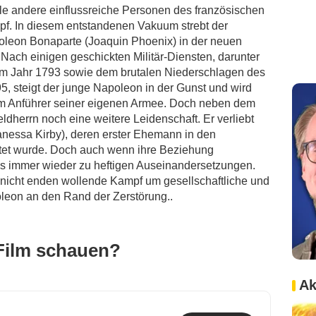
ele andere einflussreiche Personen des französischen
opf. In diesem entstandenen Vakuum strebt der
oleon Bonaparte (Joaquin Phoenix) in der neuen
ach einigen geschickten Militär-Diensten, darunter
im Jahr 1793 sowie dem brutalen Niederschlagen des
5, steigt der junge Napoleon in der Gunst und wird
um Anführer seiner eigenen Armee. Doch neben dem
eldherrn noch eine weitere Leidenschaft. Er verliebt
anessa Kirby), deren erster Ehemann in den
tet wurde. Doch auch wenn ihre Beziehung
 es immer wieder zu heftigen Auseinandersetzungen.
 nicht enden wollende Kampf um gesellschaftliche und
leon an den Rand der Zerstörung..
Film schauen?
Ak