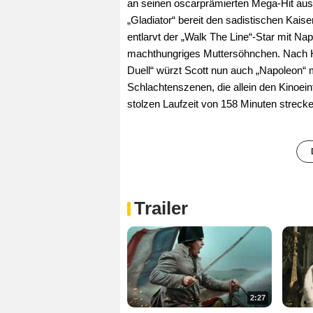
an seinen oscarprämierten Mega-Hit au
„Gladiator“ bereit den sadistischen Kais
entlarvt der „Walk The Line“-Star mit N
machthungriges Muttersöhnchen. Nach Hi
Duell“ würzt Scott nun auch „Napoleon“ 
Schlachtenszenen, die allein den Kinoeintri
stolzen Laufzeit von 158 Minuten strecken
Trailer
2:27