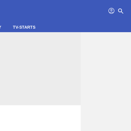
profil
search
Y
TV-STARTS