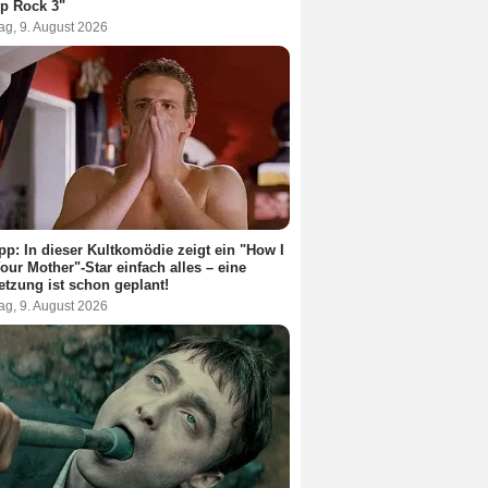
p Rock 3"
ag, 9. August 2026
pp: In dieser Kultkomödie zeigt ein "How I
our Mother"-Star einfach alles – eine
etzung ist schon geplant!
ag, 9. August 2026