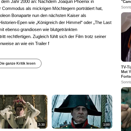
s dem Jahr 2000 an: Nachdem Joaquin Phoenix in
"Cam
Sonnt
er Commodus als mickrigen Möchtegern porträtiert hat,
apoleon Bonaparte nun den nächsten Kaiser als
storien-Epen wie „Königreich der Himmel“ oder „The Last
mit ebenso grandiosen wie blutgetränkten
tt rechtfertigen. Zugleich fühlt sich der Film trotz seiner
weise an wie ein Trailer f
Die ganze Kritik lesen
TV-Ti
Met Y
Forts
Sonnt
2:30
1:00