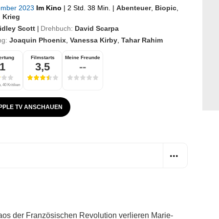
ember 2023
Im Kino
|
2 Std. 38 Min.
|
Abenteuer
,
Biopic
,
,
Krieg
idley Scott
Drehbuch:
David Scarpa
|
ng:
Joaquin Phoenix
,
Vanessa Kirby
,
Tahar Rahim
ertung
Filmstarts
Meine Freunde
,1
3,5
--
 40 Kritiken
PPLE TV ANSCHAUEN
aos der Französischen Revolution verlieren Marie-