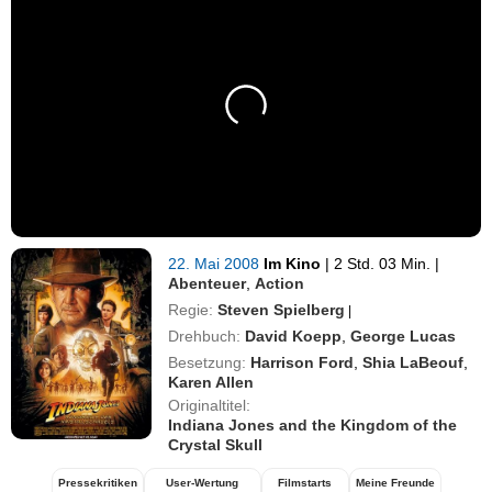
22. Mai 2008
Im Kino
|
2 Std. 03 Min.
|
Abenteuer
,
Action
Regie:
Steven Spielberg
|
Drehbuch:
David Koepp
,
George Lucas
Besetzung:
Harrison Ford
,
Shia LaBeouf
,
Karen Allen
Originaltitel:
Indiana Jones and the Kingdom of the
Crystal Skull
Pressekritiken
User-Wertung
Filmstarts
Meine Freunde