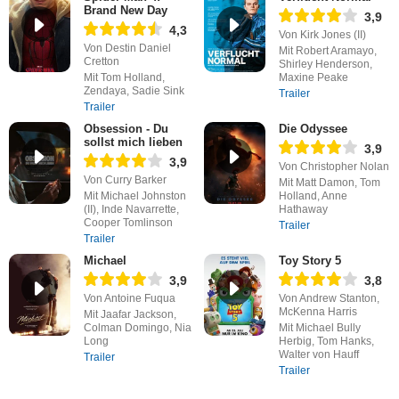
Brand New Day
3,9
4,3
Von Kirk Jones (II)
Von Destin Daniel
Mit Robert Aramayo,
Cretton
Shirley Henderson,
Mit Tom Holland,
Maxine Peake
Zendaya, Sadie Sink
Trailer
Trailer
Obsession - Du
Die Odyssee
sollst mich lieben
3,9
3,9
Von Christopher Nolan
Von Curry Barker
Mit Matt Damon, Tom
Mit Michael Johnston
Holland, Anne
(II), Inde Navarrette,
Hathaway
Cooper Tomlinson
Trailer
Trailer
Michael
Toy Story 5
3,9
3,8
Von Antoine Fuqua
Von Andrew Stanton,
McKenna Harris
Mit Jaafar Jackson,
Colman Domingo, Nia
Mit Michael Bully
Long
Herbig, Tom Hanks,
Walter von Hauff
Trailer
Trailer