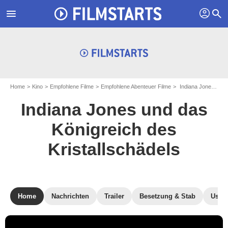
profil
menu
search
Home
Kino
Empfohlene Filme
Empfohlene Abenteuer Filme
Indiana Jones und das Königreich des Kristallschädels
Indiana Jones und das
Königreich des
Kristallschädels
Home
Nachrichten
Trailer
Besetzung & Stab
User-