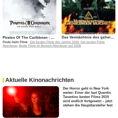
Das Vermächtnis des geheimen Buches
Pirates Of The Caribbean - Am Ende der Welt
Finde mehr Filme :
Die besten Filme des Jahres 2008
,
Die besten Filme
Abenteuer
,
Beste Filme im Bereich Abenteuer auf 2008
.
Aktuelle Kinonachrichten
Der Horror geht in New York
weiter: Einer der laut Quentin
Tarantino besten Filme 2019
wird endlich fortgesetzt – jetzt
stehen die Hauptdarsteller fest