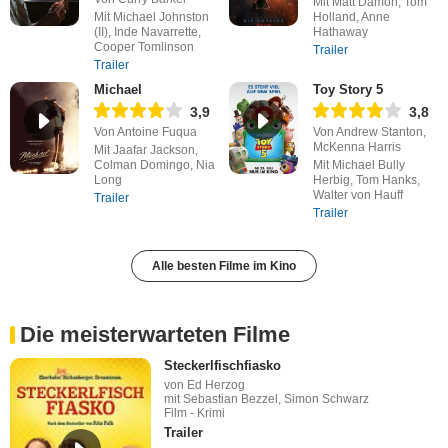
Mit Matt Damon, Tom
Mit Michael Johnston
Holland, Anne
(II), Inde Navarrette,
Hathaway
Cooper Tomlinson
Trailer
Trailer
Michael
Toy Story 5
3,9
3,8
Von Antoine Fuqua
Von Andrew Stanton,
McKenna Harris
Mit Jaafar Jackson,
Colman Domingo, Nia
Mit Michael Bully
Long
Herbig, Tom Hanks,
Walter von Hauff
Trailer
Trailer
Alle besten Filme im Kino
Die meisterwarteten Filme
Steckerlfischfiasko
von Ed Herzog
mit Sebastian Bezzel, Simon Schwarz
Film - Krimi
Trailer