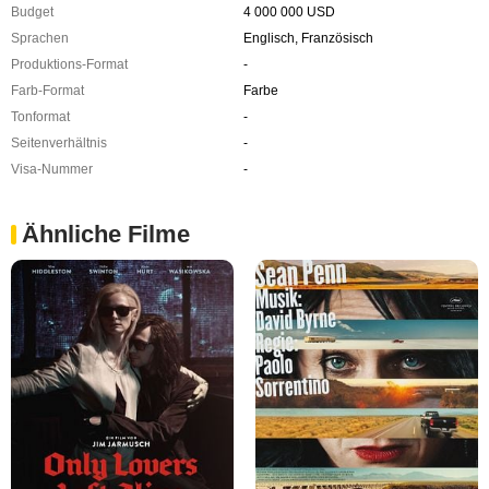
Budget
4 000 000 USD
Sprachen
Englisch, Französisch
Produktions-Format
-
Farb-Format
Farbe
Tonformat
-
Seitenverhältnis
-
Visa-Nummer
-
Ähnliche Filme