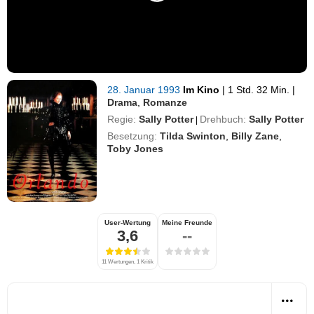
28. Januar 1993
Im Kino
|
1 Std. 32 Min.
|
Drama
,
Romanze
Regie:
Sally Potter
Drehbuch:
Sally Potter
|
Besetzung:
Tilda Swinton
,
Billy Zane
,
Toby Jones
User-Wertung
Meine Freunde
3,6
--
11 Wertungen, 1 Kritik