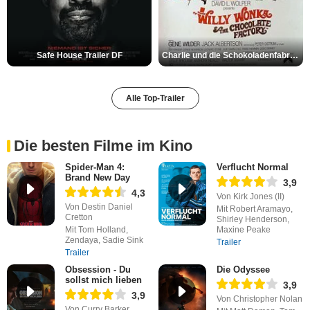
Safe House Trailer DF
Charlie und die Schokoladenfabrik Trailer OV
Alle Top-Trailer
Die besten Filme im Kino
Spider-Man 4:
Verflucht Normal
Brand New Day
3,9
4,3
Von Kirk Jones (II)
Von Destin Daniel
Mit Robert Aramayo,
Cretton
Shirley Henderson,
Mit Tom Holland,
Maxine Peake
Zendaya, Sadie Sink
Trailer
Trailer
Obsession - Du
Die Odyssee
sollst mich lieben
3,9
3,9
Von Christopher Nolan
Von Curry Barker